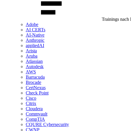
Trainings nach 
Adobe
AI CERTs
AI-Native
Anthropic
appliedAI
Arista
Aruba
Atlassian
Autodesk
AWS
Barracuda
Brocade
CertNexus
Check Point
Cisco
Citrix
Cloudera
Commvault
CompTIA
CQURE Cybersecurity
CWNP