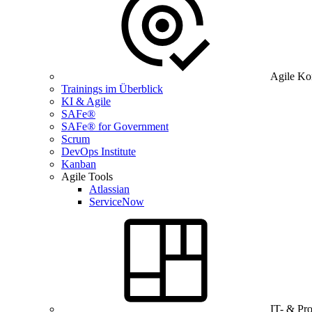
Agile Ko
Trainings im Überblick
KI & Agile
SAFe®
SAFe® for Government
Scrum
DevOps Institute
Kanban
Agile Tools
Atlassian
ServiceNow
IT- & Pr