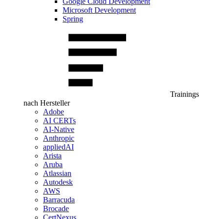
Google Cloud Development
Microsoft Development
Spring
Trainings
nach Hersteller
Adobe
AI CERTs
AI-Native
Anthropic
appliedAI
Arista
Aruba
Atlassian
Autodesk
AWS
Barracuda
Brocade
CertNexus