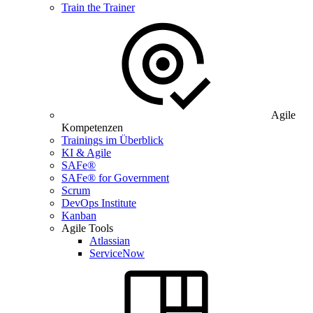
Train the Trainer
Agile
Kompetenzen
Trainings im Überblick
KI & Agile
SAFe®
SAFe® for Government
Scrum
DevOps Institute
Kanban
Agile Tools
Atlassian
ServiceNow