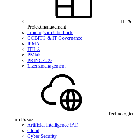
IT- &
Projektmanagement
Trainings im Überblick
COBIT® & IT Governance
IPMA
ITIL®
PMI®
PRINCE2®
Lizenzmanagement
Technologien
im Fokus
Artificial Intelligence (AI)
Cloud
Cyber Security