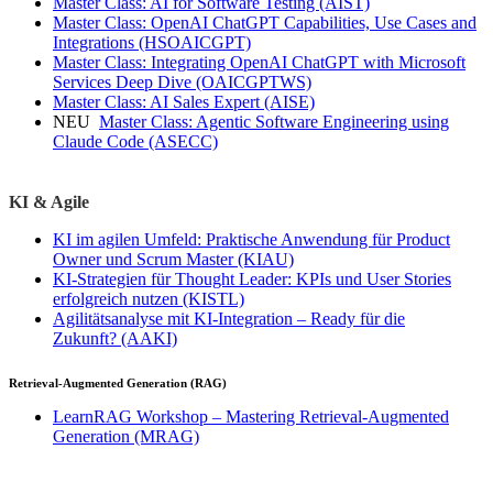
Master Class: AI for Software Testing
(AIST)
Master Class: OpenAI ChatGPT Capabilities, Use Cases and
Integrations
(HSOAICGPT)
Master Class: Integrating OpenAI ChatGPT with Microsoft
Services Deep Dive
(OAICGPTWS)
Master Class: AI Sales Expert
(AISE)
NEU
Master Class: Agentic Software Engineering using
Claude Code
(ASECC)
KI & Agile
KI im agilen Umfeld: Praktische Anwendung für Product
Owner und Scrum Master
(KIAU)
KI-Strategien für Thought Leader: KPIs und User Stories
erfolgreich nutzen
(KISTL)
Agilitätsanalyse mit KI-Integration – Ready für die
Zukunft?
(AAKI)
Retrieval-Augmented Generation (RAG)
LearnRAG Workshop – Mastering Retrieval-Augmented
Generation
(MRAG)