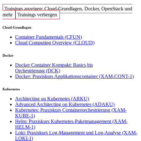
Trainings anzeigen: Cloud-Grundlagen, Docker, OpenStack und
mehr
Trainings verbergen
Cloud-Grundlagen
Container Fundamentals
(CFUN)
Cloud Computing Overview
(CLOUD)
Docker
Docker Container Kompakt: Basics bis
Orchestrierung
(DCK)
Docker: Praxiskurs Applikationscontainer
(XAM-CONT-1)
Kubernetes
Architecting on Kubernetes
(ARKU)
Advanced Architecting on Kubernetes
(ADAKU)
Kubernetes: Praxiskurs Containerorchestrierung
(XAM-
KUBE-1)
Helm: Praxiskurs Kubernetes-Paketmanagement
(XAM-
HELM-1)
Loki: Praxiskurs Log-Management und Log-Analyse
(XAM-
LOKI-1)