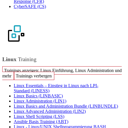
Response
(CFR)
CyberSAFE
(CS)
Linux
Training
Trainings anzeigen: Linux Einführung, Linux Administration und
mehr
Trainings verbergen
Linux Essentials – Einstieg in Linux nach LPI-
Standard
(LINESS)
Linux Basics
(LINBASIC)
Linux Administration
(LIN1)
Linux Basics and Administration Bundle
(LINBUNDLE)
Linux Advanced Administration
(LIN2)
Linux Shell Scripting
(LSS)
Ansible Basis Training
(ABT)
Linux - Linux/UNIX Shellprogrammierung BASH