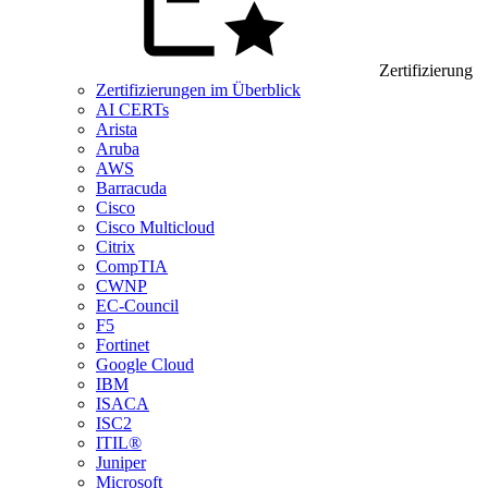
Zertifizierung
Zertifizierungen im Überblick
AI CERTs
Arista
Aruba
AWS
Barracuda
Cisco
Cisco Multicloud
Citrix
CompTIA
CWNP
EC-Council
F5
Fortinet
Google Cloud
IBM
ISACA
ISC2
ITIL®
Juniper
Microsoft