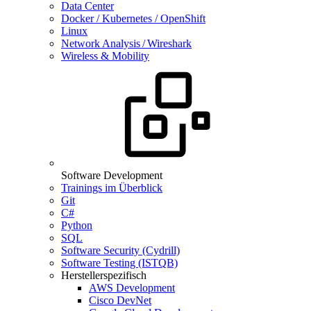
Data Center
Docker / Kubernetes / OpenShift
Linux
Network Analysis / Wireshark
Wireless & Mobility
Software Development
Trainings im Überblick
Git
C#
Python
SQL
Software Security (Cydrill)
Software Testing (ISTQB)
Herstellerspezifisch
AWS Development
Cisco DevNet