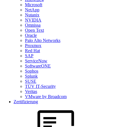
Microsoft
NetApp
Nutanix
NVIDIA
Omnissa
Open Text
Oracle
Palo Alto Networks
Proxmox
Red Hat
SAP
ServiceNow
SoftwareONE
Sophos
Splunk
SUSE
TÜV IT-Security
Veritas
VMware by Broadcom
Zertifizierung