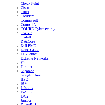
Check Point
Cisco
Citrix
Cloudera
Commvault
CompTIA
CQURE Cybersecurity
CWNP
Cydrill
DataCore
Dell EMC
Delos Cloud
EC-Council
Extreme Networks
F5
Fortinet
Gigamon
Google Cloud
HPE
IBM
Infoblox
ISACA
ISC2
Juniper
KnowBe4