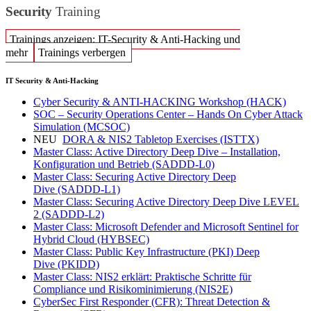
Security
Training
Trainings anzeigen: IT-Security & Anti-Hacking und
mehr
Trainings verbergen
IT Security & Anti-Hacking
Cyber Security & ANTI-HACKING Workshop
(HACK)
SOC – Security Operations Center – Hands On Cyber Attack
Simulation
(MCSOC)
NEU
DORA & NIS2 Tabletop Exercises
(ISTTX)
Master Class: Active Directory Deep Dive – Installation,
Konfiguration und Betrieb
(SADDD-L0)
Master Class: Securing Active Directory Deep
Dive
(SADDD-L1)
Master Class: Securing Active Directory Deep Dive LEVEL
2
(SADDD-L2)
Master Class: Microsoft Defender and Microsoft Sentinel for
Hybrid Cloud
(HYBSEC)
Master Class: Public Key Infrastructure (PKI) Deep
Dive
(PKIDD)
Master Class: NIS2 erklärt: Praktische Schritte für
Compliance und Risikominimierung
(NIS2E)
CyberSec First Responder (CFR): Threat Detection &