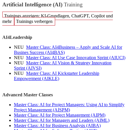
Artificial Intelligence (AI)
Training
Trainings anzeigen: KI-Grundlagen, ChatGPT, Copilot und
mehr
Trainings verbergen
AI4Leadership
NEU
Master Class: AI4Business – Apply and Scale AI for
Busines Success
(AI4BAS)
NEU
Master Class: AI Use Case Innovation Sprint
(AIUCI)
NEU
Master Class: AI Vision & Strategy Innovation
Sprint
(AIVSI)
NEU
Master Class: AI Kickstarter Leadership
Empowerment
(AIKLE)
Advanced Master Classes
Master Class: AI for Project Managers: Using AI to Simplify
Project Management
(AISPM)
Master Class: AI for Project Management
(AIPM)
Master Class: AI for Managers and Leaders
(AIML)
Master Class: AI for Business Analysis
(AIBA)