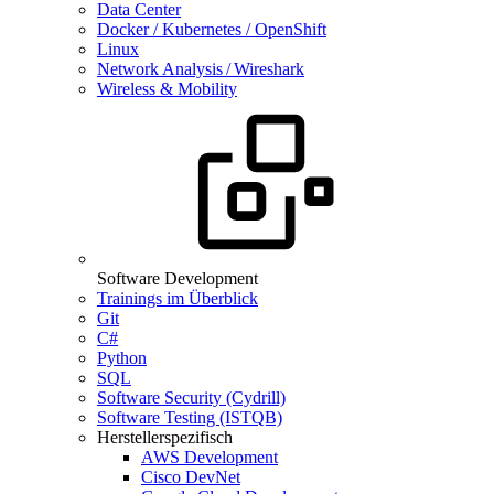
Data Center
Docker / Kubernetes / OpenShift
Linux
Network Analysis / Wireshark
Wireless & Mobility
Software Development
Trainings im Überblick
Git
C#
Python
SQL
Software Security (Cydrill)
Software Testing (ISTQB)
Herstellerspezifisch
AWS Development
Cisco DevNet