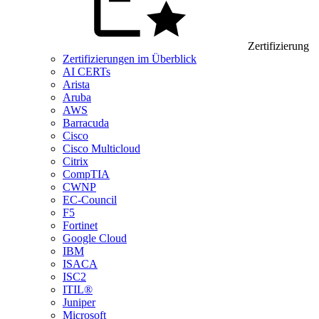
Zertifizierung
Zertifizierungen im Überblick
AI CERTs
Arista
Aruba
AWS
Barracuda
Cisco
Cisco Multicloud
Citrix
CompTIA
CWNP
EC-Council
F5
Fortinet
Google Cloud
IBM
ISACA
ISC2
ITIL®
Juniper
Microsoft