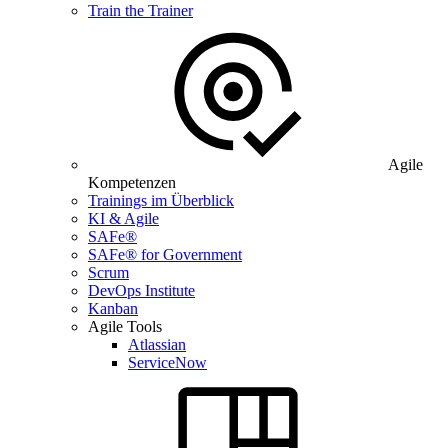
Train the Trainer
Agile
Kompetenzen
Trainings im Überblick
KI & Agile
SAFe®
SAFe® for Government
Scrum
DevOps Institute
Kanban
Agile Tools
Atlassian
ServiceNow