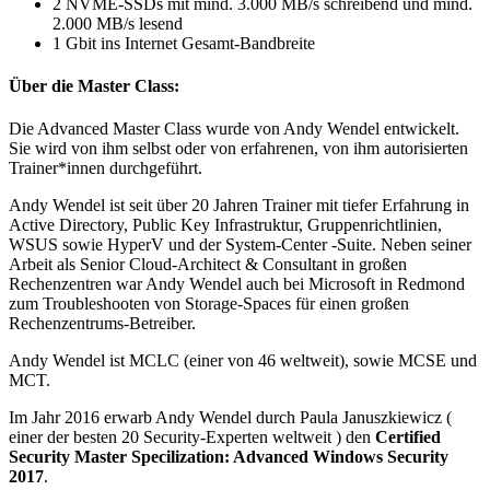
2 NVME-SSDs mit mind. 3.000 MB/s schreibend und mind.
2.000 MB/s lesend
1 Gbit ins Internet Gesamt-Bandbreite
Über die Master Class:
Die Advanced Master Class wurde von Andy Wendel entwickelt.
Sie wird von ihm selbst oder von erfahrenen, von ihm autorisierten
Trainer*innen durchgeführt.
Andy Wendel ist seit über 20 Jahren Trainer mit tiefer Erfahrung in
Active Directory, Public Key Infrastruktur, Gruppenrichtlinien,
WSUS sowie HyperV und der System-Center -Suite. Neben seiner
Arbeit als Senior Cloud-Architect & Consultant in großen
Rechenzentren war Andy Wendel auch bei Microsoft in Redmond
zum Troubleshooten von Storage-Spaces für einen großen
Rechenzentrums-Betreiber.
Andy Wendel ist MCLC (einer von 46 weltweit), sowie MCSE und
MCT.
Im Jahr 2016 erwarb Andy Wendel durch Paula Januszkiewicz (
einer der besten 20 Security-Experten weltweit ) den
Certified
Security Master Specilization: Advanced Windows Security
2017
.