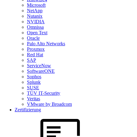
Microsoft
NetApp
Nutanix
NVIDIA
Omnissa
Open Text
Oracle
Palo Alto Networks
Proxmox
Red Hat
SAP
ServiceNow
SoftwareONE
Sophos
Splunk
SUSE
TÜV IT-Security
Veritas
VMware by Broadcom
Zertifizierung