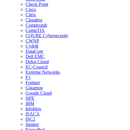
Check Point
Cisco
Citrix
Cloudera
Commvault
CompTIA
CQURE Cybersecurity
CWNP
Cydrill
DataCore
Dell EMC
Delos Cloud
EC-Council
Extreme Networks
F5
Fortinet
Gigamon
Google Cloud
HPE
IBM
Infoblox
ISACA
ISC2
Juniper
KnowBe4