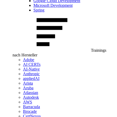
Google Cloud Development
Microsoft Development
Spring
Trainings
nach Hersteller
Adobe
AI CERTs
AI-Native
Anthropic
appliedAI
Arista
Aruba
Atlassian
Autodesk
AWS
Barracuda
Brocade
CertNexus