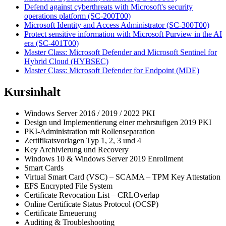
Defend against cyberthreats with Microsoft's security
operations platform
(SC-200T00)
Microsoft Identity and Access Administrator
(SC-300T00)
Protect sensitive information with Microsoft Purview in the AI
era
(SC-401T00)
Master Class: Microsoft Defender and Microsoft Sentinel for
Hybrid Cloud
(HYBSEC)
Master Class: Microsoft Defender for Endpoint
(MDE)
Kursinhalt
Windows Server 2016 / 2019 / 2022 PKI
Design und Implementierung einer mehrstufigen 2019 PKI
PKI-Administration mit Rollenseparation
Zertifikatsvorlagen Typ 1, 2, 3 und 4
Key Archivierung und Recovery
Windows 10 & Windows Server 2019 Enrollment
Smart Cards
Virtual Smart Card (VSC) – SCAMA – TPM Key Attestation
EFS Encrypted File System
Certificate Revocation List – CRLOverlap
Online Certificate Status Protocol (OCSP)
Certificate Erneuerung
Auditing & Troubleshooting