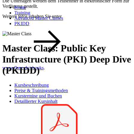
Die Unterlagen werden dem Teilnehmer in elektronischer Form zur
Verfügung gestellt.
Home
Training
Weitere Infos erhalten Sie unter
Advanced Master Classes
PKIDD
Master Class: Public Key
Infrastructure (PKI) Deep Dive
(PKIDD)
www.flane.de/ebooks
.
Kursbeschreibung
Preise & Trainingsmethoden
Kurstermine und Buchen
Detaillierter Kursinhalt