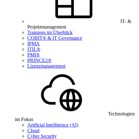
IT- &
Projektmanagement
Trainings im Überblick
COBIT® & IT Governance
IPMA
ITIL®
PMI®
PRINCE2®
Lizenzmanagement
Technologien
im Fokus
Artificial Intelligence (AI)
Cloud
Cyber Security