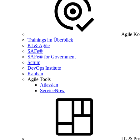
Agile Ko
Trainings im Überblick
KI & Agile
SAFe®
SAFe® for Government
Scrum
DevOps Institute
Kanban
Agile Tools
Atlassian
ServiceNow
IT- & Pr