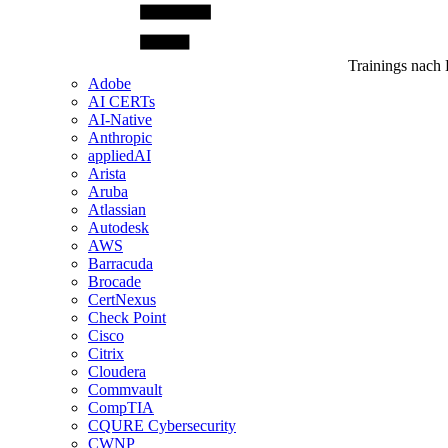
Trainings nach 
Adobe
AI CERTs
AI-Native
Anthropic
appliedAI
Arista
Aruba
Atlassian
Autodesk
AWS
Barracuda
Brocade
CertNexus
Check Point
Cisco
Citrix
Cloudera
Commvault
CompTIA
CQURE Cybersecurity
CWNP