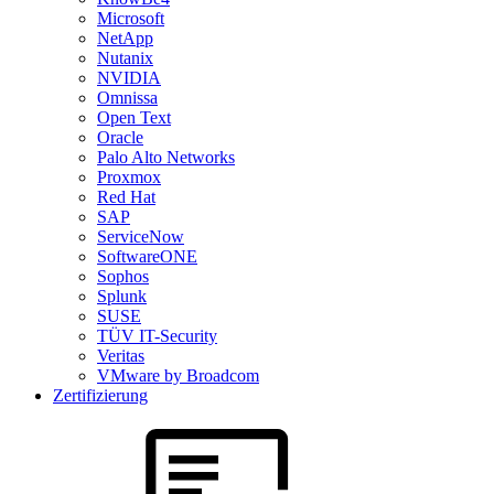
Microsoft
NetApp
Nutanix
NVIDIA
Omnissa
Open Text
Oracle
Palo Alto Networks
Proxmox
Red Hat
SAP
ServiceNow
SoftwareONE
Sophos
Splunk
SUSE
TÜV IT-Security
Veritas
VMware by Broadcom
Zertifizierung