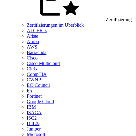
Zertifizierung
Zertifizierungen im Überblick
AI CERTs
Arista
Aruba
AWS
Barracuda
Cisco
Cisco Multicloud
Citrix
CompTIA
CWNP
EC-Council
F5
Fortinet
Google Cloud
IBM
ISACA
ISC2
ITIL®
Juniper
Microsoft