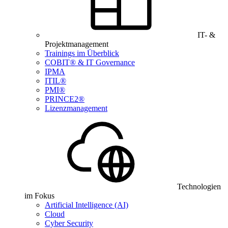
IT- &
Projektmanagement
Trainings im Überblick
COBIT® & IT Governance
IPMA
ITIL®
PMI®
PRINCE2®
Lizenzmanagement
Technologien
im Fokus
Artificial Intelligence (AI)
Cloud
Cyber Security