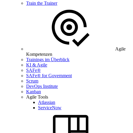
Train the Trainer
Agile
Kompetenzen
Trainings im Überblick
KI & Agile
SAFe®
SAFe® for Government
Scrum
DevOps Institute
Kanban
Agile Tools
Atlassian
ServiceNow