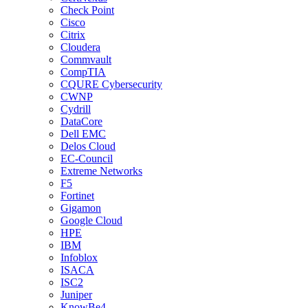
Check Point
Cisco
Citrix
Cloudera
Commvault
CompTIA
CQURE Cybersecurity
CWNP
Cydrill
DataCore
Dell EMC
Delos Cloud
EC-Council
Extreme Networks
F5
Fortinet
Gigamon
Google Cloud
HPE
IBM
Infoblox
ISACA
ISC2
Juniper
KnowBe4