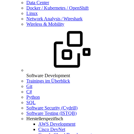
Data Center
Docker / Kubernetes / OpenShift
Linux
Network Analysis / Wireshark
Wireless & Mobility
Software Development
Trainings im Überblick
Git
C#
Python
SQL
Software Security (Cydrill)
Software Testing (ISTQB)
Herstellerspezifisch
AWS Development
Cisco DevNet