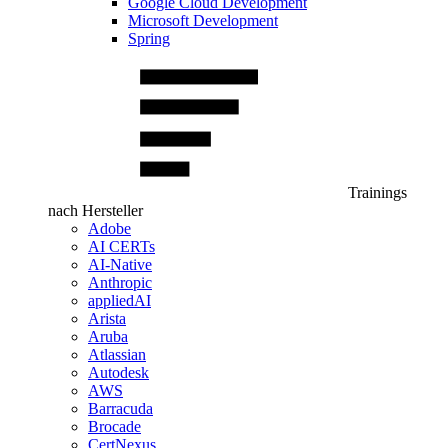
Google Cloud Development
Microsoft Development
Spring
Trainings
nach Hersteller
Adobe
AI CERTs
AI-Native
Anthropic
appliedAI
Arista
Aruba
Atlassian
Autodesk
AWS
Barracuda
Brocade
CertNexus