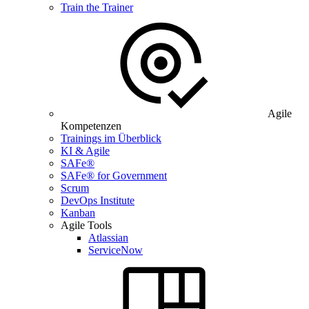
Train the Trainer
Agile
Kompetenzen
Trainings im Überblick
KI & Agile
SAFe®
SAFe® for Government
Scrum
DevOps Institute
Kanban
Agile Tools
Atlassian
ServiceNow