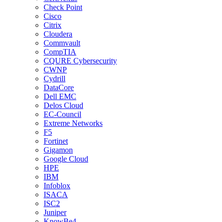
Check Point
Cisco
Citrix
Cloudera
Commvault
CompTIA
CQURE Cybersecurity
CWNP
Cydrill
DataCore
Dell EMC
Delos Cloud
EC-Council
Extreme Networks
F5
Fortinet
Gigamon
Google Cloud
HPE
IBM
Infoblox
ISACA
ISC2
Juniper
KnowBe4