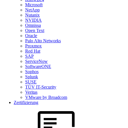
Microsoft
NetApp
Nutanix
NVIDIA
Omnissa
Open Text
Oracle
Palo Alto Networks
Proxmox
Red Hat
SAP
ServiceNow
SoftwareONE
Sophos
Splunk
SUSE
TÜV IT-Security
Veritas
VMware by Broadcom
Zertifizierung