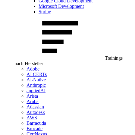
Google Cloud Development
Microsoft Development
Spring
Trainings
nach Hersteller
Adobe
AI CERTs
AI-Native
Anthropic
appliedAI
Arista
Aruba
Atlassian
Autodesk
AWS
Barracuda
Brocade
CertNexus