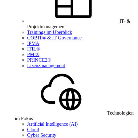
IT- &
Projektmanagement
Trainings im Überblick
COBIT® & IT Governance
IPMA
ITIL®
PMI®
PRINCE2®
Lizenzmanagement
Technologien
im Fokus
Artificial Intelligence (AI)
Cloud
Cyber Security