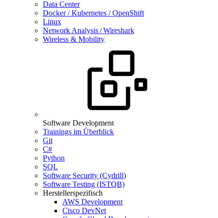
Data Center
Docker / Kubernetes / OpenShift
Linux
Network Analysis / Wireshark
Wireless & Mobility
Software Development
Trainings im Überblick
Git
C#
Python
SQL
Software Security (Cydrill)
Software Testing (ISTQB)
Herstellerspezifisch
AWS Development
Cisco DevNet