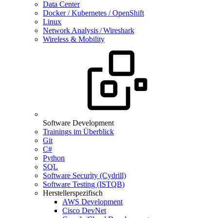
Data Center
Docker / Kubernetes / OpenShift
Linux
Network Analysis / Wireshark
Wireless & Mobility
Software Development
Trainings im Überblick
Git
C#
Python
SQL
Software Security (Cydrill)
Software Testing (ISTQB)
Herstellerspezifisch
AWS Development
Cisco DevNet