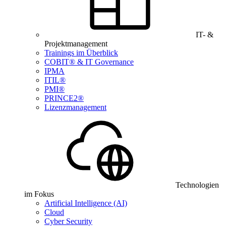
IT- &
Projektmanagement
Trainings im Überblick
COBIT® & IT Governance
IPMA
ITIL®
PMI®
PRINCE2®
Lizenzmanagement
Technologien
im Fokus
Artificial Intelligence (AI)
Cloud
Cyber Security