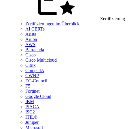
Zertifizierung
Zertifizierungen im Überblick
AI CERTs
Arista
Aruba
AWS
Barracuda
Cisco
Cisco Multicloud
Citrix
CompTIA
CWNP
EC-Council
F5
Fortinet
Google Cloud
IBM
ISACA
ISC2
ITIL®
Juniper
Microsoft