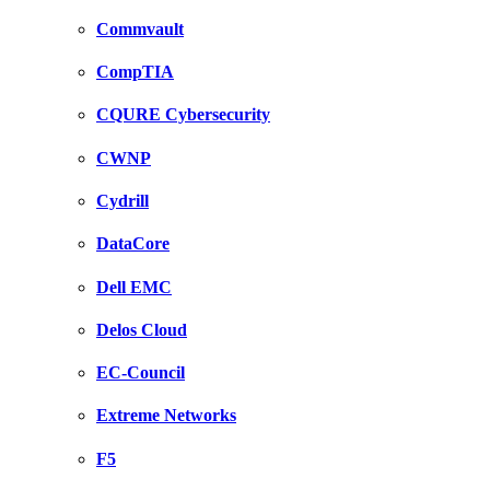
Commvault
CompTIA
CQURE Cybersecurity
CWNP
Cydrill
DataCore
Dell EMC
Delos Cloud
EC-Council
Extreme Networks
F5