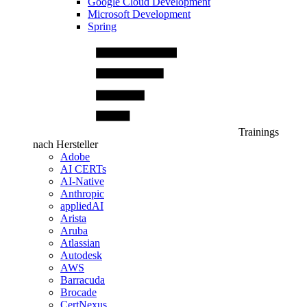
Google Cloud Development
Microsoft Development
Spring
Trainings
nach Hersteller
Adobe
AI CERTs
AI-Native
Anthropic
appliedAI
Arista
Aruba
Atlassian
Autodesk
AWS
Barracuda
Brocade
CertNexus