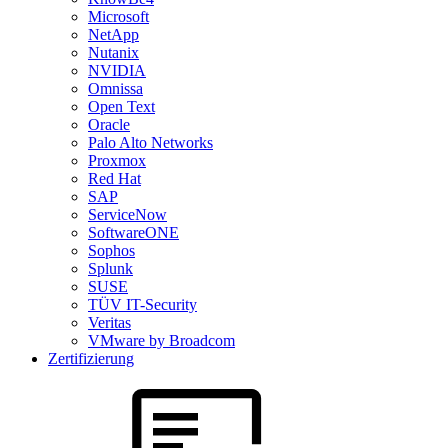
Microsoft
NetApp
Nutanix
NVIDIA
Omnissa
Open Text
Oracle
Palo Alto Networks
Proxmox
Red Hat
SAP
ServiceNow
SoftwareONE
Sophos
Splunk
SUSE
TÜV IT-Security
Veritas
VMware by Broadcom
Zertifizierung