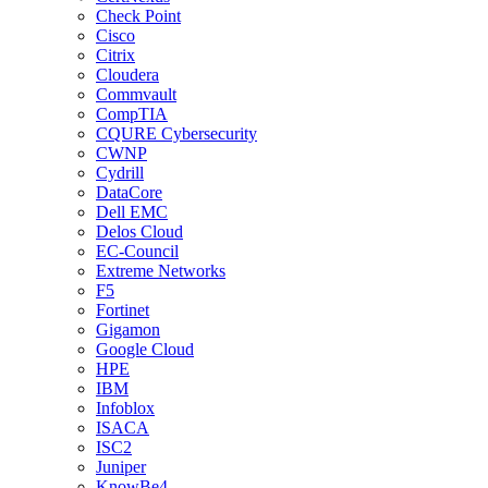
Check Point
Cisco
Citrix
Cloudera
Commvault
CompTIA
CQURE Cybersecurity
CWNP
Cydrill
DataCore
Dell EMC
Delos Cloud
EC-Council
Extreme Networks
F5
Fortinet
Gigamon
Google Cloud
HPE
IBM
Infoblox
ISACA
ISC2
Juniper
KnowBe4