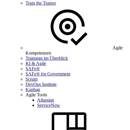
Train the Trainer
Agile
Kompetenzen
Trainings im Überblick
KI & Agile
SAFe®
SAFe® for Government
Scrum
DevOps Institute
Kanban
Agile Tools
Atlassian
ServiceNow