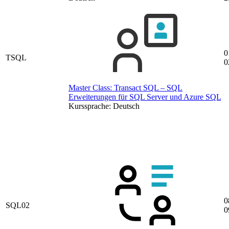
0
TSQL
0
Master Class: Transact SQL – SQL
Erweiterungen für SQL Server und Azure SQL
Kurssprache:
Deutsch
0
SQL02
0