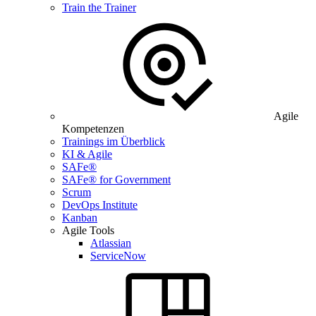
Train the Trainer
Agile
Kompetenzen
Trainings im Überblick
KI & Agile
SAFe®
SAFe® for Government
Scrum
DevOps Institute
Kanban
Agile Tools
Atlassian
ServiceNow