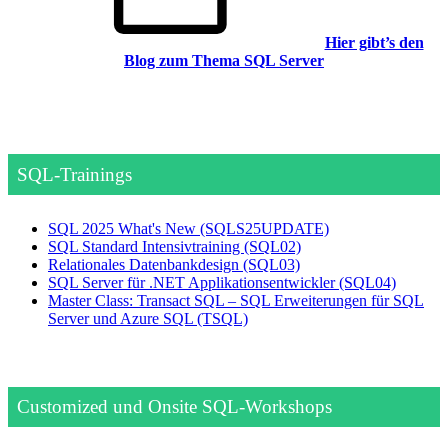
Hier gibt’s den
Blog zum Thema SQL Server
SQL-Trainings
SQL 2025 What's New
(SQLS25UPDATE)
SQL Standard Intensivtraining
(SQL02)
Relationales Datenbankdesign
(SQL03)
SQL Server für .NET Applikationsentwickler
(SQL04)
Master Class: Transact SQL – SQL Erweiterungen für SQL
Server und Azure SQL
(TSQL)
Customized und Onsite SQL-Workshops