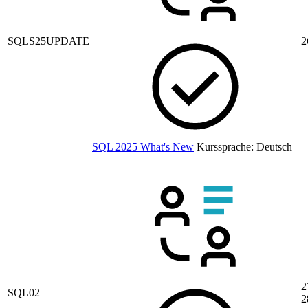
SQLS25UPDATE
2
SQL 2025 What's New
Kurssprache:
Deutsch
2
SQL02
2