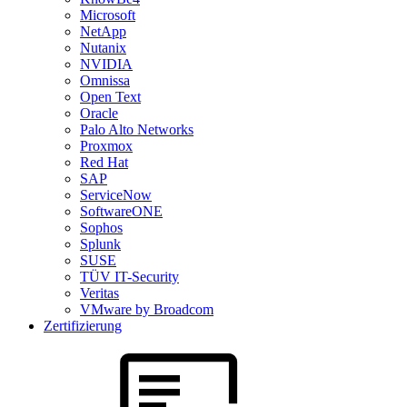
Microsoft
NetApp
Nutanix
NVIDIA
Omnissa
Open Text
Oracle
Palo Alto Networks
Proxmox
Red Hat
SAP
ServiceNow
SoftwareONE
Sophos
Splunk
SUSE
TÜV IT-Security
Veritas
VMware by Broadcom
Zertifizierung