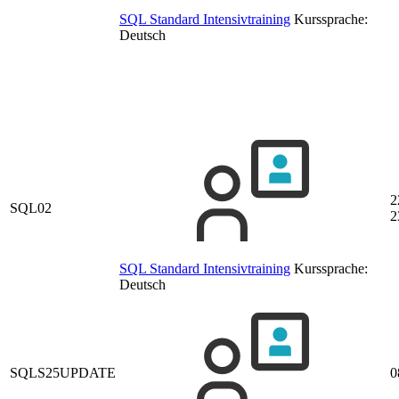
SQL Standard Intensivtraining
Kurssprache:
Deutsch
2
SQL02
2
SQL Standard Intensivtraining
Kurssprache:
Deutsch
SQLS25UPDATE
0