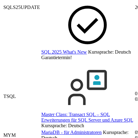
SQLS25UPDATE
2
SQL 2025 What's New
Kurssprache:
Deutsch
Garantietermin!
0
TSQL
0
Master Class: Transact SQL – SQL
Erweiterungen für SQL Server und Azure SQL
Kurssprache:
Deutsch
MariaDB - für Administratoren
Kurssprache:
0
MYM
Deutsch
0