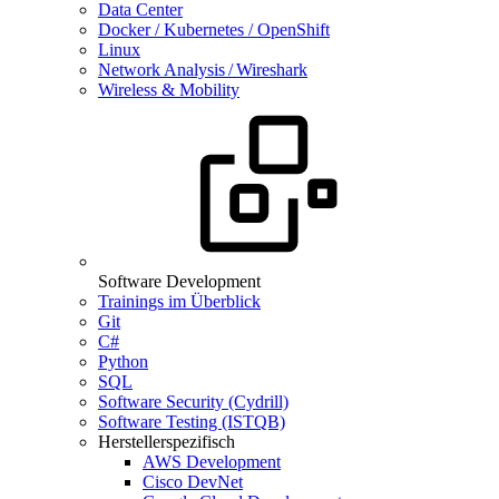
Data Center
Docker / Kubernetes / OpenShift
Linux
Network Analysis / Wireshark
Wireless & Mobility
Software Development
Trainings im Überblick
Git
C#
Python
SQL
Software Security (Cydrill)
Software Testing (ISTQB)
Herstellerspezifisch
AWS Development
Cisco DevNet