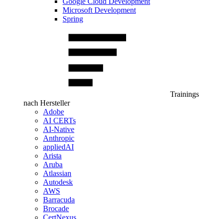
Google Cloud Development
Microsoft Development
Spring
Trainings
nach Hersteller
Adobe
AI CERTs
AI-Native
Anthropic
appliedAI
Arista
Aruba
Atlassian
Autodesk
AWS
Barracuda
Brocade
CertNexus