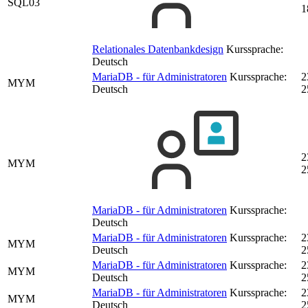
SQL03
1
Relationales Datenbankdesign
Kurssprache:
Deutsch
MariaDB - für Administratoren
Kurssprache:
2
MYM
Deutsch
2
2
MYM
2
MariaDB - für Administratoren
Kurssprache:
Deutsch
MariaDB - für Administratoren
Kurssprache:
2
MYM
Deutsch
2
MariaDB - für Administratoren
Kurssprache:
2
MYM
Deutsch
2
MariaDB - für Administratoren
Kurssprache:
2
MYM
Deutsch
2