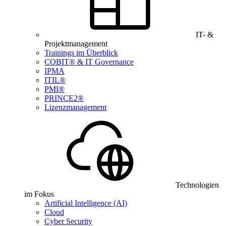
IT- &
Projektmanagement
Trainings im Überblick
COBIT® & IT Governance
IPMA
ITIL®
PMI®
PRINCE2®
Lizenzmanagement
Technologien
im Fokus
Artificial Intelligence (AI)
Cloud
Cyber Security