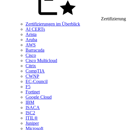
Zertifizierung
Zertifizierungen im Überblick
AI CERTs
Arista
Aruba
AWS
Barracuda
Cisco
Cisco Multicloud
Citrix
CompTIA
CWNP
EC-Council
F5
Fortinet
Google Cloud
IBM
ISACA
ISC2
ITIL®
Juniper
Microsoft