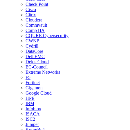
Check Point
Cisco
Citrix
Cloudera
Commvault
CompTIA
CQURE Cybersecurity
CWNP
Cydrill
DataCore
Dell EMC
Delos Cloud
EC-Council
Extreme Networks
F5
Fortinet
Gigamon
Google Cloud
HPE
IBM
Infoblox
ISACA
ISC2
Juniper
KnowBe4