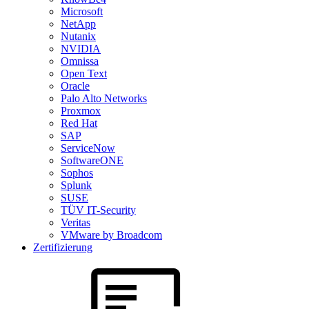
Microsoft
NetApp
Nutanix
NVIDIA
Omnissa
Open Text
Oracle
Palo Alto Networks
Proxmox
Red Hat
SAP
ServiceNow
SoftwareONE
Sophos
Splunk
SUSE
TÜV IT-Security
Veritas
VMware by Broadcom
Zertifizierung