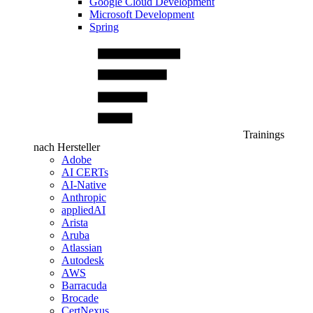
Google Cloud Development
Microsoft Development
Spring
Trainings
nach Hersteller
Adobe
AI CERTs
AI-Native
Anthropic
appliedAI
Arista
Aruba
Atlassian
Autodesk
AWS
Barracuda
Brocade
CertNexus