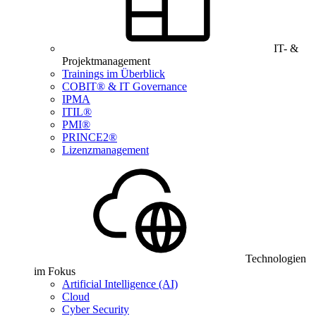
IT- &
Projektmanagement
Trainings im Überblick
COBIT® & IT Governance
IPMA
ITIL®
PMI®
PRINCE2®
Lizenzmanagement
Technologien
im Fokus
Artificial Intelligence (AI)
Cloud
Cyber Security