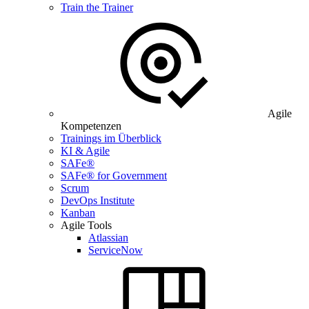
Train the Trainer
Agile
Kompetenzen
Trainings im Überblick
KI & Agile
SAFe®
SAFe® for Government
Scrum
DevOps Institute
Kanban
Agile Tools
Atlassian
ServiceNow