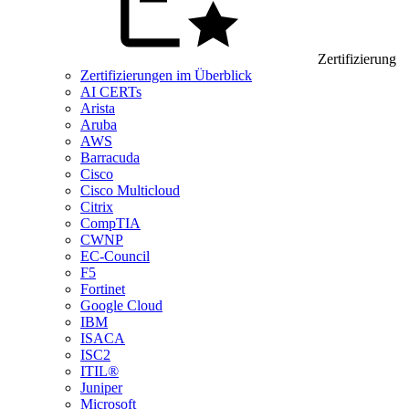
Zertifizierung
Zertifizierungen im Überblick
AI CERTs
Arista
Aruba
AWS
Barracuda
Cisco
Cisco Multicloud
Citrix
CompTIA
CWNP
EC-Council
F5
Fortinet
Google Cloud
IBM
ISACA
ISC2
ITIL®
Juniper
Microsoft