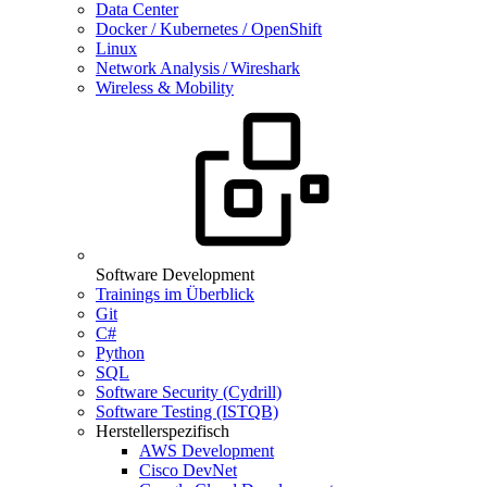
Data Center
Docker / Kubernetes / OpenShift
Linux
Network Analysis / Wireshark
Wireless & Mobility
Software Development
Trainings im Überblick
Git
C#
Python
SQL
Software Security (Cydrill)
Software Testing (ISTQB)
Herstellerspezifisch
AWS Development
Cisco DevNet