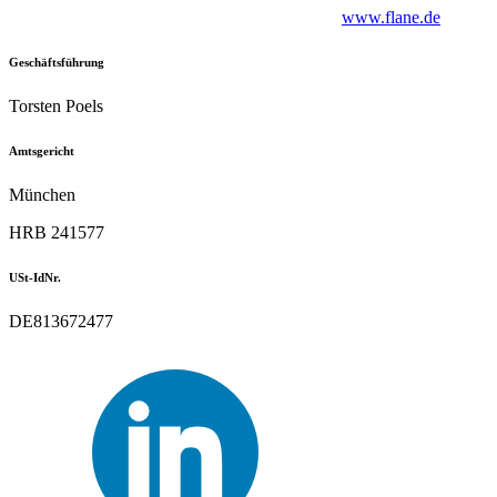
www.flane.de
Geschäftsführung
Torsten Poels
Amtsgericht
München
HRB 241577
USt-IdNr.
DE813672477