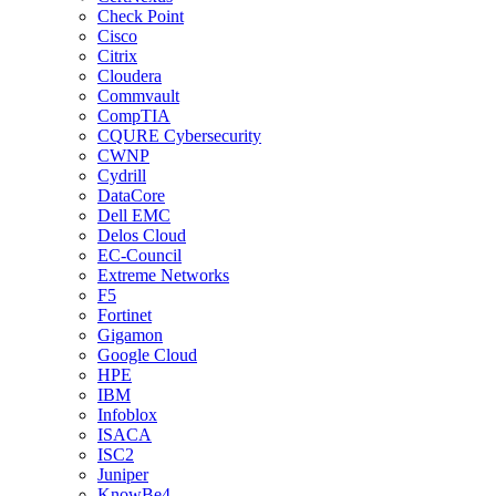
Check Point
Cisco
Citrix
Cloudera
Commvault
CompTIA
CQURE Cybersecurity
CWNP
Cydrill
DataCore
Dell EMC
Delos Cloud
EC-Council
Extreme Networks
F5
Fortinet
Gigamon
Google Cloud
HPE
IBM
Infoblox
ISACA
ISC2
Juniper
KnowBe4