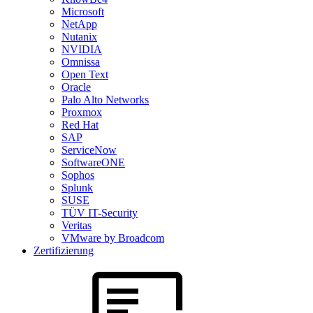
Microsoft
NetApp
Nutanix
NVIDIA
Omnissa
Open Text
Oracle
Palo Alto Networks
Proxmox
Red Hat
SAP
ServiceNow
SoftwareONE
Sophos
Splunk
SUSE
TÜV IT-Security
Veritas
VMware by Broadcom
Zertifizierung