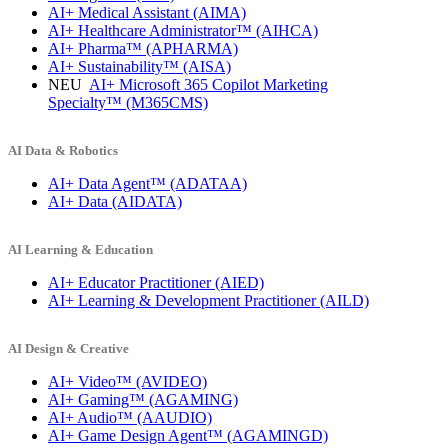
AI+ Medical Assistant
(AIMA)
AI+ Healthcare Administrator™
(AIHCA)
AI+ Pharma™
(APHARMA)
AI+ Sustainability™
(AISA)
NEU
AI+ Microsoft 365 Copilot Marketing
Specialty™
(M365CMS)
AI Data & Robotics
AI+ Data Agent™
(ADATAA)
AI+ Data
(AIDATA)
AI Learning & Education
AI+ Educator Practitioner
(AIED)
AI+ Learning & Development Practitioner
(AILD)
AI Design & Creative
AI+ Video™
(AVIDEO)
AI+ Gaming™
(AGAMING)
AI+ Audio™
(AAUDIO)
AI+ Game Design Agent™
(AGAMINGD)