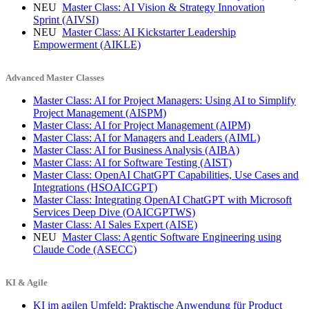
NEU
Master Class: AI Vision & Strategy Innovation
Sprint
(AIVSI)
NEU
Master Class: AI Kickstarter Leadership
Empowerment
(AIKLE)
Advanced Master Classes
Master Class: AI for Project Managers: Using AI to Simplify
Project Management
(AISPM)
Master Class: AI for Project Management
(AIPM)
Master Class: AI for Managers and Leaders
(AIML)
Master Class: AI for Business Analysis
(AIBA)
Master Class: AI for Software Testing
(AIST)
Master Class: OpenAI ChatGPT Capabilities, Use Cases and
Integrations
(HSOAICGPT)
Master Class: Integrating OpenAI ChatGPT with Microsoft
Services Deep Dive
(OAICGPTWS)
Master Class: AI Sales Expert
(AISE)
NEU
Master Class: Agentic Software Engineering using
Claude Code
(ASECC)
KI & Agile
KI im agilen Umfeld: Praktische Anwendung für Product