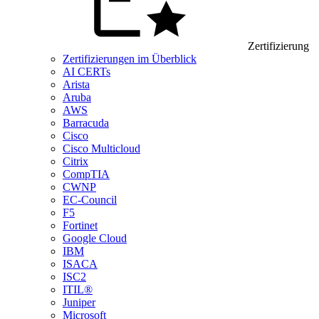
Zertifizierung
Zertifizierungen im Überblick
AI CERTs
Arista
Aruba
AWS
Barracuda
Cisco
Cisco Multicloud
Citrix
CompTIA
CWNP
EC-Council
F5
Fortinet
Google Cloud
IBM
ISACA
ISC2
ITIL®
Juniper
Microsoft