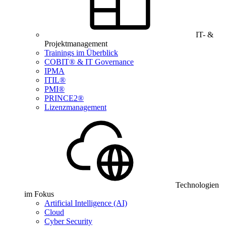
IT- &
Projektmanagement
Trainings im Überblick
COBIT® & IT Governance
IPMA
ITIL®
PMI®
PRINCE2®
Lizenzmanagement
Technologien
im Fokus
Artificial Intelligence (AI)
Cloud
Cyber Security