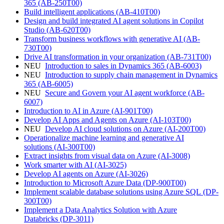
365
(AB-250T00)
Build intelligent applications
(AB-410T00)
Design and build integrated AI agent solutions in Copilot
Studio
(AB-620T00)
Transform business workflows with generative AI
(AB-
730T00)
Drive AI transformation in your organization
(AB-731T00)
NEU
Introduction to sales in Dynamics 365
(AB-6003)
NEU
Introduction to supply chain management in Dynamics
365
(AB-6005)
NEU
Secure and Govern your AI agent workforce
(AB-
6007)
Introduction to AI in Azure
(AI-901T00)
Develop AI Apps and Agents on Azure
(AI-103T00)
NEU
Develop AI cloud solutions on Azure
(AI-200T00)
Operationalize machine learning and generative AI
solutions
(AI-300T00)
Extract insights from visual data on Azure
(AI-3008)
Work smarter with AI
(AI-3025)
Develop AI agents on Azure
(AI-3026)
Introduction to Microsoft Azure Data
(DP-900T00)
Implement scalable database solutions using Azure SQL
(DP-
300T00)
Implement a Data Analytics Solution with Azure
Databricks
(DP-3011)