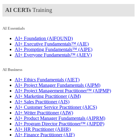
AI CERTs
Training
AI Essentials
AI+ Foundation
(AIFOUND)
AI+ Executive Fundamentals™
(AIE)
AI+ Prompting Fundamentals™
(AIPE)
AI+ Everyone Fundamentals™
(AIEV)
AI Business
AI+ Ethics Fundamentals
(AIET)
AI+ Project Manager Fundamentals
(AIPM)
AI+ Project Management Practitioner™
(AIPMP)
AI+ Marketing Practitioner
(AIM)
AI+ Sales Practitioner
(AIS)
AI+ Customer Service Practitioner
(AICS)
AI+ Writer Practitioner
(AIW)
AI+ Product Manager Fundamentals
(AIPRM)
AI+ Program Director Practitioner™
(AIPDP)
AI+ HR Practitioner
(AIHR)
AI+ Finance Practitioner
(AIF)