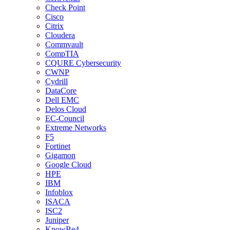
Check Point
Cisco
Citrix
Cloudera
Commvault
CompTIA
CQURE Cybersecurity
CWNP
Cydrill
DataCore
Dell EMC
Delos Cloud
EC-Council
Extreme Networks
F5
Fortinet
Gigamon
Google Cloud
HPE
IBM
Infoblox
ISACA
ISC2
Juniper
KnowBe4