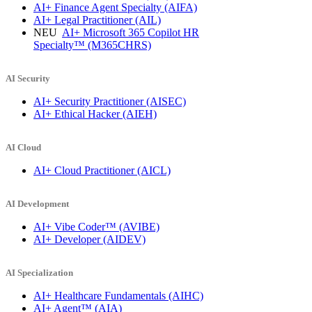
AI+ Finance Agent Specialty
(AIFA)
AI+ Legal Practitioner
(AIL)
NEU
AI+ Microsoft 365 Copilot HR
Specialty™
(M365CHRS)
AI Security
AI+ Security Practitioner
(AISEC)
AI+ Ethical Hacker
(AIEH)
AI Cloud
AI+ Cloud Practitioner
(AICL)
AI Development
AI+ Vibe Coder™
(AVIBE)
AI+ Developer
(AIDEV)
AI Specialization
AI+ Healthcare Fundamentals
(AIHC)
AI+ Agent™
(AIA)