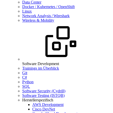
Data Center
Docker / Kubernetes / OpenShift
Linux
Network Analysis / Wireshark
Wireless & Mobility
Software Development
Trainings im Überblick
Git
C#
Python
SQL
Software Security (Cydrill)
Software Testing (ISTQB)
Herstellerspezifisch
AWS Development
Cisco DevNet