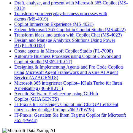
Draft, analyze, and present with Microsoft 365 Copilot
(MS-
4018)
Transform your everyday business processes with
agents
(MS-4019)
Copilot Immersion Experience
(MS-4021)
Extend Microsoft 365 Copilot in Copilot Studio
(MS-4022)
Transform ideas into action with Copilot Chat
(MS-4023)
Design and Manage Analytics Solutions Using Power
BI
(PL-300T00)
Create agents in Microsoft Copilot Studio
(PL-7008)
Automate Business Processes using Copilot Cowork and
Copilot Studio
(M365-PILOT)
Designing & Implementing Agents and Pro Code Copilots
using Microsoft Agent Framework and Azure AI Agent
Service
(AZAGENTS)
Microsoft 365 integrierter Copilot– KI als Turbo für Ihren
Arbeitsalltag
(365PILOT)
Agentic Software Engineering using GitHub
Copilot
(GHAGENTS)
IT-Praxis für Einsteiger: Copilot und ChatGPT effizient
nutzen - der richtige Prompt zählt!
(PW38)
IT-Praxis: Gestalten Sie Ihren Tag mit Copilot für Microsoft
365
(PW44)