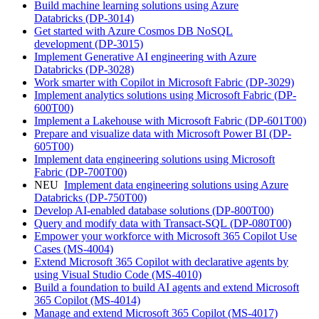
Build machine learning solutions using Azure
Databricks
(DP-3014)
Get started with Azure Cosmos DB NoSQL
development
(DP-3015)
Implement Generative AI engineering with Azure
Databricks
(DP-3028)
Work smarter with Copilot in Microsoft Fabric
(DP-3029)
Implement analytics solutions using Microsoft Fabric
(DP-
600T00)
Implement a Lakehouse with Microsoft Fabric
(DP-601T00)
Prepare and visualize data with Microsoft Power BI
(DP-
605T00)
Implement data engineering solutions using Microsoft
Fabric
(DP-700T00)
NEU
Implement data engineering solutions using Azure
Databricks
(DP-750T00)
Develop AI-enabled database solutions
(DP-800T00)
Query and modify data with Transact-SQL
(DP-080T00)
Empower your workforce with Microsoft 365 Copilot Use
Cases
(MS-4004)
Extend Microsoft 365 Copilot with declarative agents by
using Visual Studio Code
(MS-4010)
Build a foundation to build AI agents and extend Microsoft
365 Copilot
(MS-4014)
Manage and extend Microsoft 365 Copilot
(MS-4017)