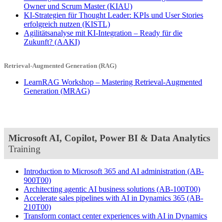
Owner und Scrum Master
(KIAU)
KI-Strategien für Thought Leader: KPIs und User Stories
erfolgreich nutzen
(KISTL)
Agilitätsanalyse mit KI-Integration – Ready für die
Zukunft?
(AAKI)
Retrieval-Augmented Generation (RAG)
LearnRAG Workshop – Mastering Retrieval-Augmented
Generation
(MRAG)
Microsoft AI, Copilot, Power BI & Data Analytics
Training
Introduction to Microsoft 365 and AI administration
(AB-
900T00)
Architecting agentic AI business solutions
(AB-100T00)
Accelerate sales pipelines with AI in Dynamics 365
(AB-
210T00)
Transform contact center experiences with AI in Dynamics