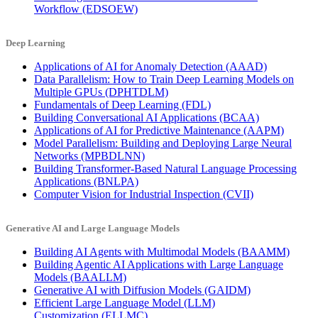
Workflow
(EDSOEW)
Deep Learning
Applications of AI for Anomaly Detection
(AAAD)
Data Parallelism: How to Train Deep Learning Models on
Multiple GPUs
(DPHTDLM)
Fundamentals of Deep Learning
(FDL)
Building Conversational AI Applications
(BCAA)
Applications of AI for Predictive Maintenance
(AAPM)
Model Parallelism: Building and Deploying Large Neural
Networks
(MPBDLNN)
Building Transformer-Based Natural Language Processing
Applications
(BNLPA)
Computer Vision for Industrial Inspection
(CVII)
Generative AI and Large Language Models
Building AI Agents with Multimodal Models
(BAAMM)
Building Agentic AI Applications with Large Language
Models
(BAALLM)
Generative AI with Diffusion Models
(GAIDM)
Efficient Large Language Model (LLM)
Customization
(ELLMC)