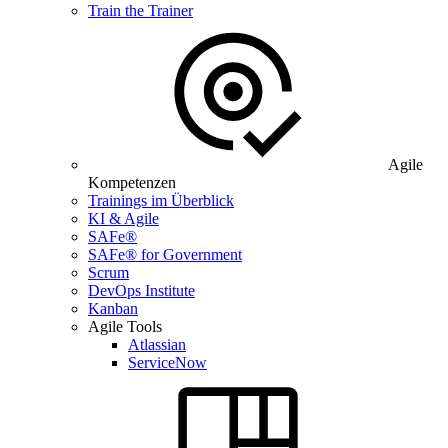
Train the Trainer
Agile
Kompetenzen
Trainings im Überblick
KI & Agile
SAFe®
SAFe® for Government
Scrum
DevOps Institute
Kanban
Agile Tools
Atlassian
ServiceNow