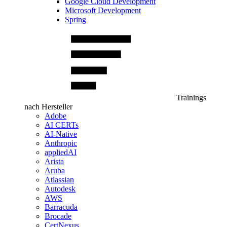
Google Cloud Development
Microsoft Development
Spring
Trainings
nach Hersteller
Adobe
AI CERTs
AI-Native
Anthropic
appliedAI
Arista
Aruba
Atlassian
Autodesk
AWS
Barracuda
Brocade
CertNexus