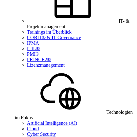
IT- &
Projektmanagement
Trainings im Überblick
COBIT® & IT Governance
IPMA
ITIL®
PMI®
PRINCE2®
Lizenzmanagement
Technologien
im Fokus
Artificial Intelligence (AI)
Cloud
Cyber Security