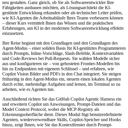
neu gestalten. Ganz gleich, ob Sie als Softwareentwickler Ihre
Fähigkeiten ausbauen möchten, als Lösungsarchitekt die KI-
gestützte Entwicklung erkunden oder als technischer Leiter prüfen,
wie KI-Agenten die Arbeitsabläufe Ihres Teams verbessern können
– dieser Kurs vermittelt Ihnen das Wissen und die praktischen
Erfahrungen, um KI in der modernen Softwareentwicklung effektiv
einzusetzen.
Ihre Reise beginnt mit den Grundlagen und den Grundlagen des
Agent-Modus – einer soliden Basis für KI-gestütztes Programmieren
durch Prompts, Inline-Vorschläge, Slash-Befehle, Kontextvariablen
und Code-Reviews bei Pull-Requests. Sie wählen Modelle sicher
aus und konfigurieren sie – von gehosteten Frontier-Modellen bis
hin zu Endpunkten mit eigenem Schlüssel – und erfahren, wie
Copilot Vision Bilder und PDFs in den Chat integriert. Sie steigen
frühzeitig in den Agent-Modus ein, steuern einen lokalen Agenten
durch echte, mehrstufige Aufgaben und lernen, im Terminal so zu
arbeiten, wie es Agenten tun.
Anschließend richten Sie das GitHub Copilot Agentic Harness ein
und erweitern Copilot um Anweisungen, Prompt-Dateien und das
Model Context Protocol, wobei die MCP-Registry als
Erkennungsoberfläche dient. Dieses Modul fügt benutzerdefinierte
Agenten, wiederverwendbare Skills, Copilot-Speicher und Hooks
hinzu, zeigt Ihnen, wie Sie das Kontextfenster durch Prompt-