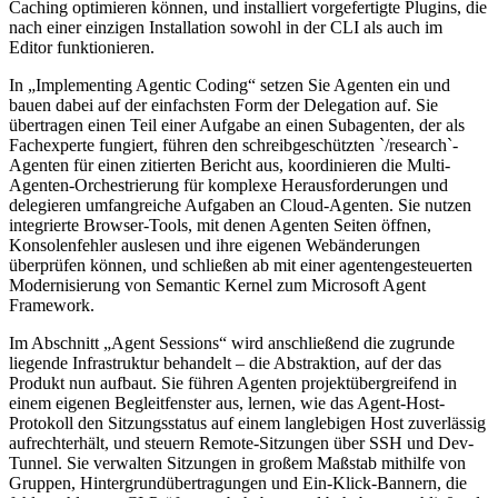
Caching optimieren können, und installiert vorgefertigte Plugins, die
nach einer einzigen Installation sowohl in der CLI als auch im
Editor funktionieren.
In „Implementing Agentic Coding“ setzen Sie Agenten ein und
bauen dabei auf der einfachsten Form der Delegation auf. Sie
übertragen einen Teil einer Aufgabe an einen Subagenten, der als
Fachexperte fungiert, führen den schreibgeschützten `/research`-
Agenten für einen zitierten Bericht aus, koordinieren die Multi-
Agenten-Orchestrierung für komplexe Herausforderungen und
delegieren umfangreiche Aufgaben an Cloud-Agenten. Sie nutzen
integrierte Browser-Tools, mit denen Agenten Seiten öffnen,
Konsolenfehler auslesen und ihre eigenen Webänderungen
überprüfen können, und schließen ab mit einer agentengesteuerten
Modernisierung von Semantic Kernel zum Microsoft Agent
Framework.
Im Abschnitt „Agent Sessions“ wird anschließend die zugrunde
liegende Infrastruktur behandelt – die Abstraktion, auf der das
Produkt nun aufbaut. Sie führen Agenten projektübergreifend in
einem eigenen Begleitfenster aus, lernen, wie das Agent-Host-
Protokoll den Sitzungsstatus auf einem langlebigen Host zuverlässig
aufrechterhält, und steuern Remote-Sitzungen über SSH und Dev-
Tunnel. Sie verwalten Sitzungen in großem Maßstab mithilfe von
Gruppen, Hintergrundübertragungen und Ein-Klick-Bannern, die