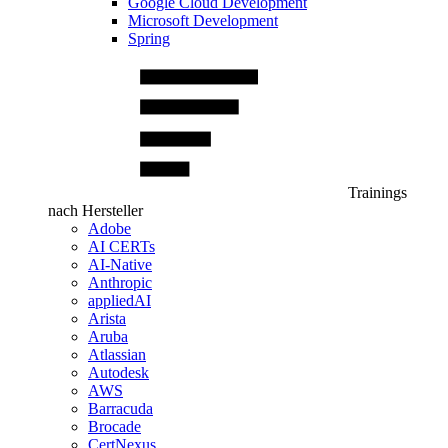
Google Cloud Development
Microsoft Development
Spring
Trainings
nach Hersteller
Adobe
AI CERTs
AI-Native
Anthropic
appliedAI
Arista
Aruba
Atlassian
Autodesk
AWS
Barracuda
Brocade
CertNexus