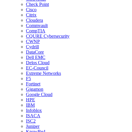
Check Point
Cisco
Citrix
Cloudera
Commvault
CompTIA
CQURE Cybersecurity
CWNP
Cydrill
DataCore
Dell EMC
Delos Cloud
EC-Council
Extreme Networks
F5
Fortinet
Gigamon
Google Cloud
HPE
IBM
Infoblox
ISACA
ISC2
Juniper
KnowBe4