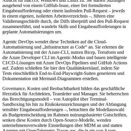
Ansicht für macOS, Windows und Linux zu. Sie starten Sitzungen
ausgehend von einem GitHub-Issue, einer frei formulierten
Eingabeaufforderung oder einem laufenden Pull-Request – jeweils
in einem eigenen, isolierten Arbeitsverzeichnis –, führen eine
Validierungsschleife durch, die Diffs überprüft und den Pull-Request
zusammenführt, und wandeln Skills und Eingabeaufforderungen in
geplante Automatisierungen um.
Agentic DevOps wendet diese Techniken auf die Cloud-
Automatisierung und „Infrastructure as Code“ an. Sie erlernen die
Automatisierung mit der Azure-CLI, nutzen Bicep, Terraform und
die Azure Developer CLI im Agentic-Modus und bauen intelligente
CI/CD-Lösungen mit Azure DevOps Pipelines und GitHub Actions
auf. Zudem schließen Sie hier den Qualitätskreislauf, indem Sie
Tests einschließlich End-to-End-Playwright-Suiten generieren und
Dokumentation mit Mermaid-Diagrammen erstellen.
Governance, Kosten und Beobachtbarkeit bilden das geschäftliche
Herzstück für Architekten, Teamleiter und Manager. Sie beherrschen
das Berechtigungsmodell – von Autopilot über Terminal-
Sandboxing bis hin zu Risikokennzeichnungen und der Abfangung
sensibler Eingabeaufforderungen –, betrachten die Modellauswahl
als Budgetentscheidung im Rahmen nutzungsbasierter Gutschriften,
senken diese Kosten durch Open-Source-Modelle, wenden
unternehmensverwaltete Einstellungen über MDM an und statten
Agenten mit OpenTelemetry-Traces aus, die in ein von Azure