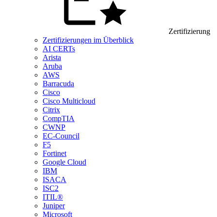
Zertifizierung
Zertifizierungen im Überblick
AI CERTs
Arista
Aruba
AWS
Barracuda
Cisco
Cisco Multicloud
Citrix
CompTIA
CWNP
EC-Council
F5
Fortinet
Google Cloud
IBM
ISACA
ISC2
ITIL®
Juniper
Microsoft