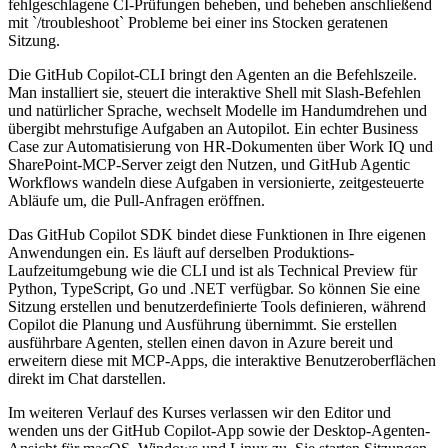
fehlgeschlagene CI-Prüfungen beheben, und beheben anschließend
mit `/troubleshoot` Probleme bei einer ins Stocken geratenen
Sitzung.
Die GitHub Copilot-CLI bringt den Agenten an die Befehlszeile.
Man installiert sie, steuert die interaktive Shell mit Slash-Befehlen
und natürlicher Sprache, wechselt Modelle im Handumdrehen und
übergibt mehrstufige Aufgaben an Autopilot. Ein echter Business
Case zur Automatisierung von HR-Dokumenten über Work IQ und
SharePoint-MCP-Server zeigt den Nutzen, und GitHub Agentic
Workflows wandeln diese Aufgaben in versionierte, zeitgesteuerte
Abläufe um, die Pull-Anfragen eröffnen.
Das GitHub Copilot SDK bindet diese Funktionen in Ihre eigenen
Anwendungen ein. Es läuft auf derselben Produktions-
Laufzeitumgebung wie die CLI und ist als Technical Preview für
Python, TypeScript, Go und .NET verfügbar. So können Sie eine
Sitzung erstellen und benutzerdefinierte Tools definieren, während
Copilot die Planung und Ausführung übernimmt. Sie erstellen
ausführbare Agenten, stellen einen davon in Azure bereit und
erweitern diese mit MCP-Apps, die interaktive Benutzeroberflächen
direkt im Chat darstellen.
Im weiteren Verlauf des Kurses verlassen wir den Editor und
wenden uns der GitHub Copilot-App sowie der Desktop-Agenten-