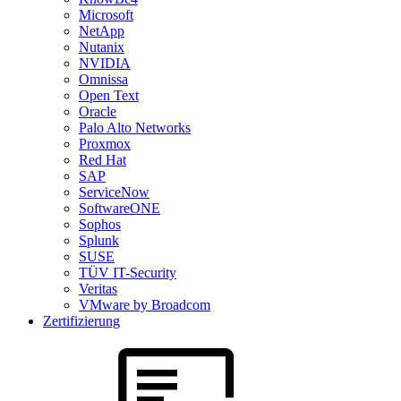
Microsoft
NetApp
Nutanix
NVIDIA
Omnissa
Open Text
Oracle
Palo Alto Networks
Proxmox
Red Hat
SAP
ServiceNow
SoftwareONE
Sophos
Splunk
SUSE
TÜV IT-Security
Veritas
VMware by Broadcom
Zertifizierung