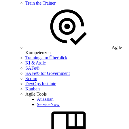
Train the Trainer
Agile
Kompetenzen
Trainings im Überblick
KI & Agile
SAFe®
SAFe® for Government
Scrum
DevOps Institute
Kanban
Agile Tools
Atlassian
ServiceNow