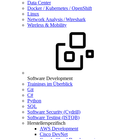
Data Center
Docker / Kubernetes / OpenShift
Linux
Network Analysis / Wireshark
Wireless & Mobility
Software Development
Trainings im Überblick
Git
C#
Python
SQL
Software Security (Cydrill)
Software Testing (ISTQB)
Herstellerspezifisch
AWS Development
Cisco DevNet