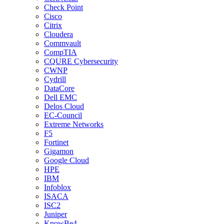
Check Point
Cisco
Citrix
Cloudera
Commvault
CompTIA
CQURE Cybersecurity
CWNP
Cydrill
DataCore
Dell EMC
Delos Cloud
EC-Council
Extreme Networks
F5
Fortinet
Gigamon
Google Cloud
HPE
IBM
Infoblox
ISACA
ISC2
Juniper
KnowBe4