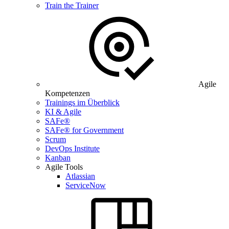
Train the Trainer
Agile
Kompetenzen
Trainings im Überblick
KI & Agile
SAFe®
SAFe® for Government
Scrum
DevOps Institute
Kanban
Agile Tools
Atlassian
ServiceNow