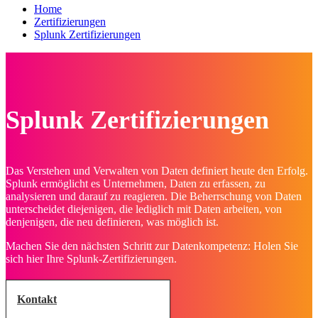
Home
Zertifizierungen
Splunk Zertifizierungen
Splunk Zertifizierungen
Das Verstehen und Verwalten von Daten definiert heute den Erfolg.
Splunk ermöglicht es Unternehmen, Daten zu erfassen, zu
analysieren und darauf zu reagieren. Die Beherrschung von Daten
unterscheidet diejenigen, die lediglich mit Daten arbeiten, von
denjenigen, die neu definieren, was möglich ist.
Machen Sie den nächsten Schritt zur Datenkompetenz: Holen Sie
sich hier Ihre Splunk-Zertifizierungen.
Kontakt