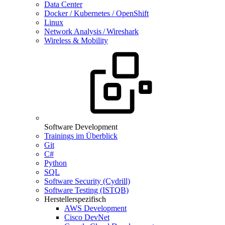
Data Center
Docker / Kubernetes / OpenShift
Linux
Network Analysis / Wireshark
Wireless & Mobility
Software Development
Trainings im Überblick
Git
C#
Python
SQL
Software Security (Cydrill)
Software Testing (ISTQB)
Herstellerspezifisch
AWS Development
Cisco DevNet