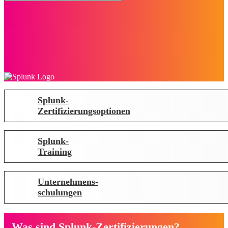
Splunk-
Zertifizierungsoptionen
Splunk-
Training
Unternehmens-
schulungen
Was sind Splunk-Zertifizierungen?