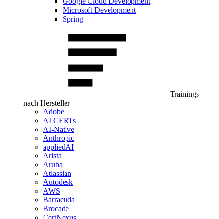
Google Cloud Development
Microsoft Development
Spring
Trainings
nach Hersteller
Adobe
AI CERTs
AI-Native
Anthropic
appliedAI
Arista
Aruba
Atlassian
Autodesk
AWS
Barracuda
Brocade
CertNexus