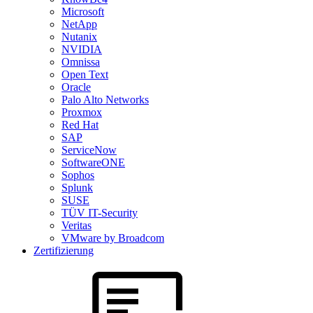
Microsoft
NetApp
Nutanix
NVIDIA
Omnissa
Open Text
Oracle
Palo Alto Networks
Proxmox
Red Hat
SAP
ServiceNow
SoftwareONE
Sophos
Splunk
SUSE
TÜV IT-Security
Veritas
VMware by Broadcom
Zertifizierung