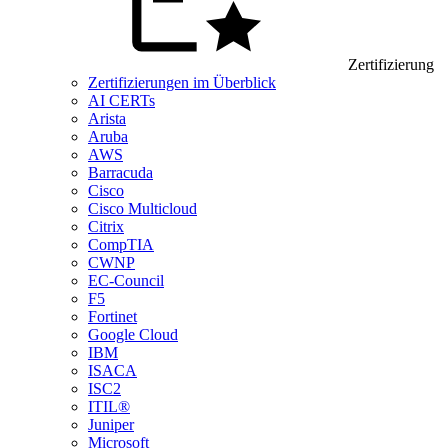
Zertifizierung
Zertifizierungen im Überblick
AI CERTs
Arista
Aruba
AWS
Barracuda
Cisco
Cisco Multicloud
Citrix
CompTIA
CWNP
EC-Council
F5
Fortinet
Google Cloud
IBM
ISACA
ISC2
ITIL®
Juniper
Microsoft