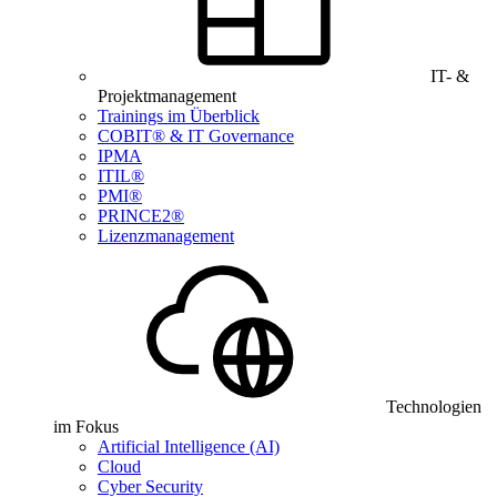
IT- &
Projektmanagement
Trainings im Überblick
COBIT® & IT Governance
IPMA
ITIL®
PMI®
PRINCE2®
Lizenzmanagement
Technologien
im Fokus
Artificial Intelligence (AI)
Cloud
Cyber Security