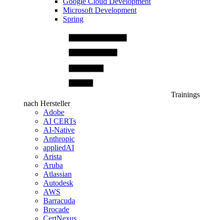
Google Cloud Development
Microsoft Development
Spring
Trainings
nach Hersteller
Adobe
AI CERTs
AI-Native
Anthropic
appliedAI
Arista
Aruba
Atlassian
Autodesk
AWS
Barracuda
Brocade
CertNexus