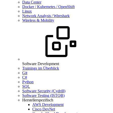
Data Center
Docker / Kubernetes / OpenShift
Linux
Network Analysis / Wireshark
Wireless & Mobility
Software Development
Trainings im Überblick
Git
C#
Python
SQL
Software Security (Cydrill)
Software Testing (ISTQB)
Herstellerspezifisch
AWS Development
Cisco DevNet