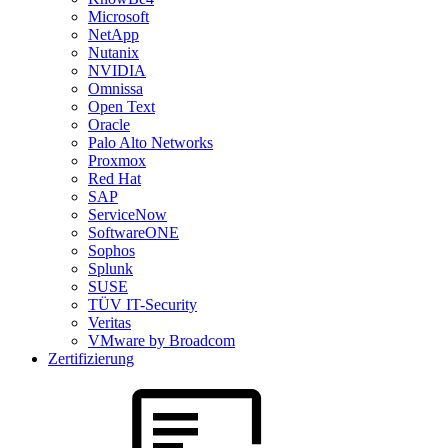
Microsoft
NetApp
Nutanix
NVIDIA
Omnissa
Open Text
Oracle
Palo Alto Networks
Proxmox
Red Hat
SAP
ServiceNow
SoftwareONE
Sophos
Splunk
SUSE
TÜV IT-Security
Veritas
VMware by Broadcom
Zertifizierung