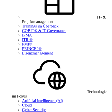
IT- &
Projektmanagement
Trainings im Überblick
COBIT® & IT Governance
IPMA
ITIL®
PMI®
PRINCE2®
Lizenzmanagement
Technologien
im Fokus
Artificial Intelligence (AI)
Cloud
Cyber Security