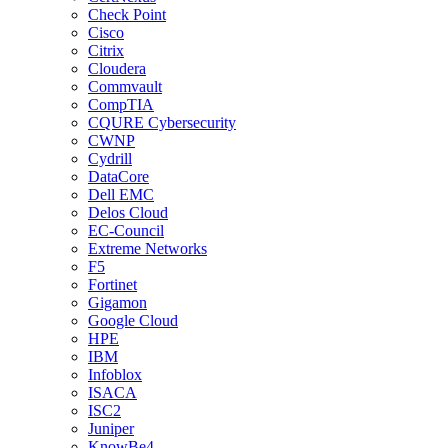
Check Point
Cisco
Citrix
Cloudera
Commvault
CompTIA
CQURE Cybersecurity
CWNP
Cydrill
DataCore
Dell EMC
Delos Cloud
EC-Council
Extreme Networks
F5
Fortinet
Gigamon
Google Cloud
HPE
IBM
Infoblox
ISACA
ISC2
Juniper
KnowBe4