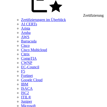
Zertifizierung
Zertifizierungen im Überblick
AI CERTs
Arista
Aruba
AWS
Barracuda
Cisco
Cisco Multicloud
Citrix
CompTIA
CWNP
EC-Council
F5
Fortinet
Google Cloud
IBM
ISACA
ISC2
ITIL®
Juniper
Microsoft