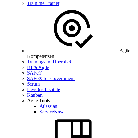
Train the Trainer
Agile
Kompetenzen
Trainings im Überblick
KI & Agile
SAFe®
SAFe® for Government
Scrum
DevOps Institute
Kanban
Agile Tools
Atlassian
ServiceNow