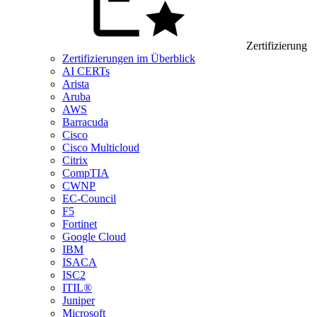
Zertifizierung
Zertifizierungen im Überblick
AI CERTs
Arista
Aruba
AWS
Barracuda
Cisco
Cisco Multicloud
Citrix
CompTIA
CWNP
EC-Council
F5
Fortinet
Google Cloud
IBM
ISACA
ISC2
ITIL®
Juniper
Microsoft