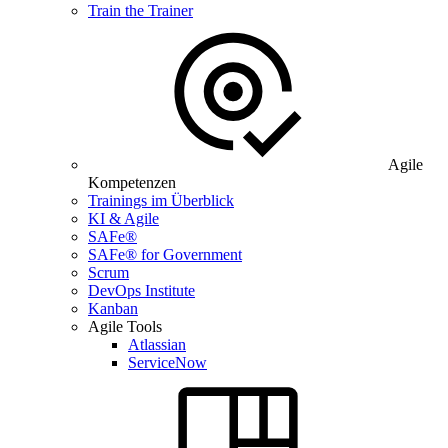
Train the Trainer
Agile
Kompetenzen
Trainings im Überblick
KI & Agile
SAFe®
SAFe® for Government
Scrum
DevOps Institute
Kanban
Agile Tools
Atlassian
ServiceNow