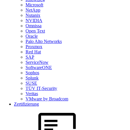
Microsoft
NetApp
Nutanix
NVIDIA
Omnissa
Open Text
Oracle
Palo Alto Networks
Proxmox
Red Hat
SAP
ServiceNow
SoftwareONE
Sophos
Splunk
SUSE
TÜV IT-Security
Veritas
VMware by Broadcom
Zertifizierung