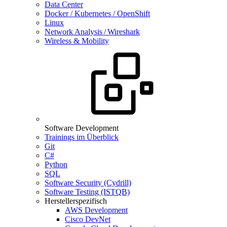
Data Center
Docker / Kubernetes / OpenShift
Linux
Network Analysis / Wireshark
Wireless & Mobility
Software Development
Trainings im Überblick
Git
C#
Python
SQL
Software Security (Cydrill)
Software Testing (ISTQB)
Herstellerspezifisch
AWS Development
Cisco DevNet