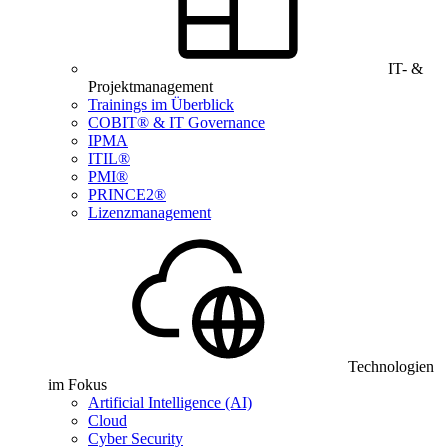
IT- &
Projektmanagement
Trainings im Überblick
COBIT® & IT Governance
IPMA
ITIL®
PMI®
PRINCE2®
Lizenzmanagement
Technologien
im Fokus
Artificial Intelligence (AI)
Cloud
Cyber Security