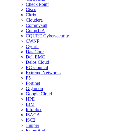
Check Point
Cisco
Citrix
Cloudera
Commvault
CompTIA
CQURE Cybersecurity
CWNP
Cydrill
DataCore
Dell EMC
Delos Cloud
EC-Council
Extreme Networks
F5
Fortinet
Gigamon
Google Cloud
HPE
IBM
Infoblox
ISACA
ISC2
Juniper
KnowBe4