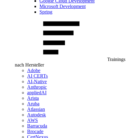
Google Cloud Development
Microsoft Development
Spring
Trainings
nach Hersteller
Adobe
AI CERTs
AI-Native
Anthropic
appliedAI
Arista
Aruba
Atlassian
Autodesk
AWS
Barracuda
Brocade
CertNexus