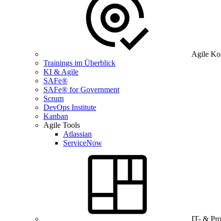
Agile Ko
Trainings im Überblick
KI & Agile
SAFe®
SAFe® for Government
Scrum
DevOps Institute
Kanban
Agile Tools
Atlassian
ServiceNow
IT- & Pr