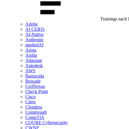
Trainings nach 
Adobe
AI CERTs
AI-Native
Anthropic
appliedAI
Arista
Aruba
Atlassian
Autodesk
AWS
Barracuda
Brocade
CertNexus
Check Point
Cisco
Citrix
Cloudera
Commvault
CompTIA
CQURE Cybersecurity
CWNP