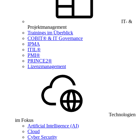
IT- &
Projektmanagement
Trainings im Überblick
COBIT® & IT Governance
IPMA
ITIL®
PMI®
PRINCE2®
Lizenzmanagement
Technologien
im Fokus
Artificial Intelligence (AI)
Cloud
Cyber Security