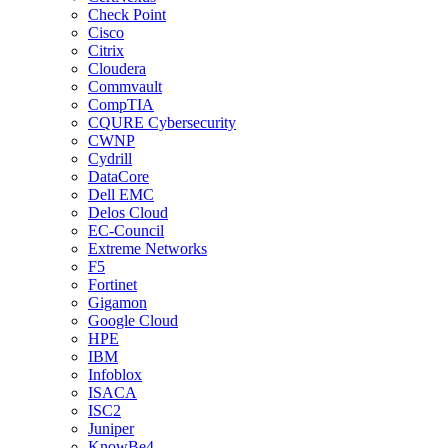
Check Point
Cisco
Citrix
Cloudera
Commvault
CompTIA
CQURE Cybersecurity
CWNP
Cydrill
DataCore
Dell EMC
Delos Cloud
EC-Council
Extreme Networks
F5
Fortinet
Gigamon
Google Cloud
HPE
IBM
Infoblox
ISACA
ISC2
Juniper
KnowBe4