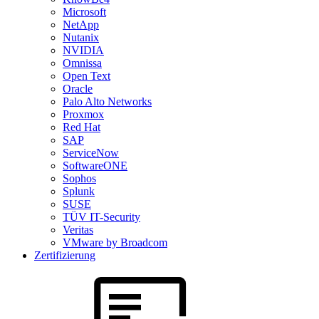
Microsoft
NetApp
Nutanix
NVIDIA
Omnissa
Open Text
Oracle
Palo Alto Networks
Proxmox
Red Hat
SAP
ServiceNow
SoftwareONE
Sophos
Splunk
SUSE
TÜV IT-Security
Veritas
VMware by Broadcom
Zertifizierung