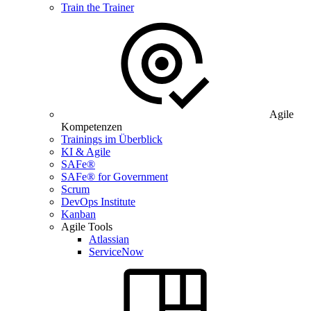
Train the Trainer
Agile
Kompetenzen
Trainings im Überblick
KI & Agile
SAFe®
SAFe® for Government
Scrum
DevOps Institute
Kanban
Agile Tools
Atlassian
ServiceNow