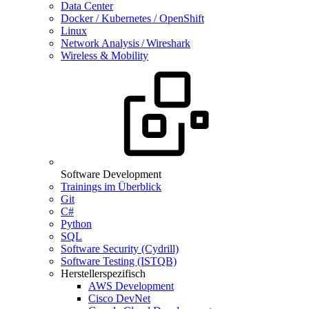
Data Center
Docker / Kubernetes / OpenShift
Linux
Network Analysis / Wireshark
Wireless & Mobility
Software Development
Trainings im Überblick
Git
C#
Python
SQL
Software Security (Cydrill)
Software Testing (ISTQB)
Herstellerspezifisch
AWS Development
Cisco DevNet