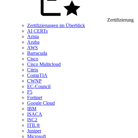
Zertifizierung
Zertifizierungen im Überblick
AI CERTs
Arista
Aruba
AWS
Barracuda
Cisco
Cisco Multicloud
Citrix
CompTIA
CWNP
EC-Council
F5
Fortinet
Google Cloud
IBM
ISACA
ISC2
ITIL®
Juniper
Microsoft