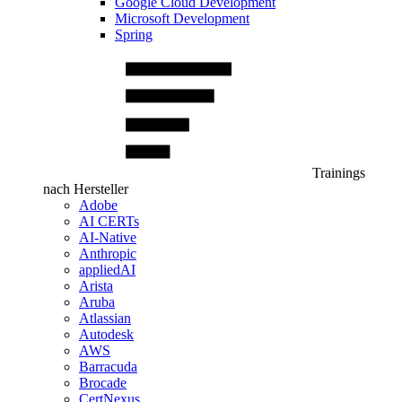
Google Cloud Development
Microsoft Development
Spring
Trainings
nach Hersteller
Adobe
AI CERTs
AI-Native
Anthropic
appliedAI
Arista
Aruba
Atlassian
Autodesk
AWS
Barracuda
Brocade
CertNexus