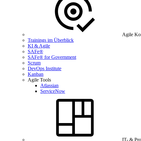
Agile Ko
Trainings im Überblick
KI & Agile
SAFe®
SAFe® for Government
Scrum
DevOps Institute
Kanban
Agile Tools
Atlassian
ServiceNow
IT- & Pr