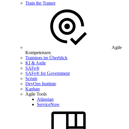
Train the Trainer
Agile
Kompetenzen
Trainings im Überblick
KI & Agile
SAFe®
SAFe® for Government
Scrum
DevOps Institute
Kanban
Agile Tools
Atlassian
ServiceNow