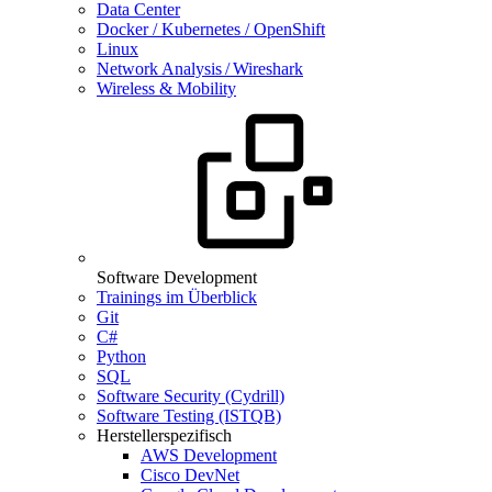
Data Center
Docker / Kubernetes / OpenShift
Linux
Network Analysis / Wireshark
Wireless & Mobility
Software Development
Trainings im Überblick
Git
C#
Python
SQL
Software Security (Cydrill)
Software Testing (ISTQB)
Herstellerspezifisch
AWS Development
Cisco DevNet