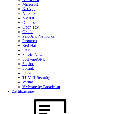
Microsoft
NetApp
Nutanix
NVIDIA
Omnissa
Open Text
Oracle
Palo Alto Networks
Proxmox
Red Hat
SAP
ServiceNow
SoftwareONE
Sophos
Splunk
SUSE
TÜV IT-Security
Veritas
VMware by Broadcom
Zertifizierung