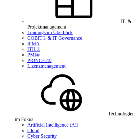
IT- &
Projektmanagement
Trainings im Überblick
COBIT® & IT Governance
IPMA
ITIL®
PMI®
PRINCE2®
Lizenzmanagement
Technologien
im Fokus
Artificial Intelligence (AI)
Cloud
Cyber Security