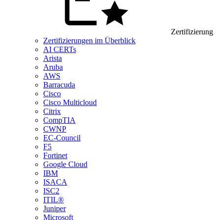
Zertifizierung
Zertifizierungen im Überblick
AI CERTs
Arista
Aruba
AWS
Barracuda
Cisco
Cisco Multicloud
Citrix
CompTIA
CWNP
EC-Council
F5
Fortinet
Google Cloud
IBM
ISACA
ISC2
ITIL®
Juniper
Microsoft