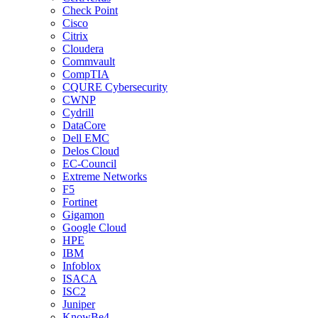
Check Point
Cisco
Citrix
Cloudera
Commvault
CompTIA
CQURE Cybersecurity
CWNP
Cydrill
DataCore
Dell EMC
Delos Cloud
EC-Council
Extreme Networks
F5
Fortinet
Gigamon
Google Cloud
HPE
IBM
Infoblox
ISACA
ISC2
Juniper
KnowBe4