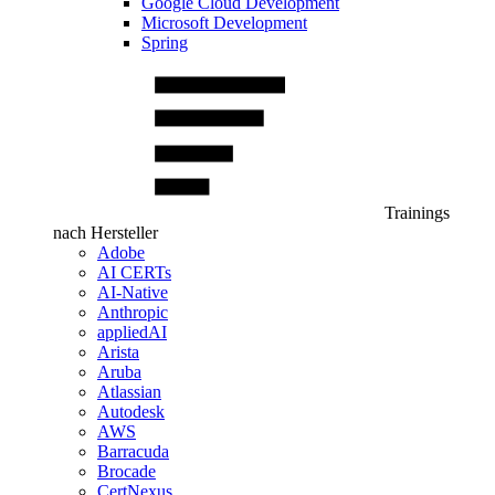
Google Cloud Development
Microsoft Development
Spring
Trainings
nach Hersteller
Adobe
AI CERTs
AI-Native
Anthropic
appliedAI
Arista
Aruba
Atlassian
Autodesk
AWS
Barracuda
Brocade
CertNexus