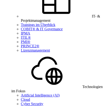
IT- &
Projektmanagement
Trainings im Überblick
COBIT® & IT Governance
IPMA
ITIL®
PMI®
PRINCE2®
Lizenzmanagement
Technologien
im Fokus
Artificial Intelligence (AI)
Cloud
Cyber Security