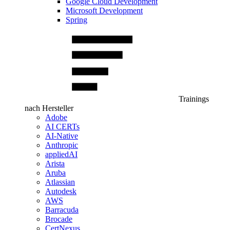
Google Cloud Development
Microsoft Development
Spring
Trainings
nach Hersteller
Adobe
AI CERTs
AI-Native
Anthropic
appliedAI
Arista
Aruba
Atlassian
Autodesk
AWS
Barracuda
Brocade
CertNexus