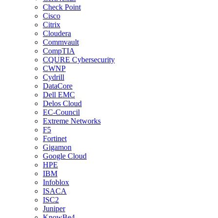
Check Point
Cisco
Citrix
Cloudera
Commvault
CompTIA
CQURE Cybersecurity
CWNP
Cydrill
DataCore
Dell EMC
Delos Cloud
EC-Council
Extreme Networks
F5
Fortinet
Gigamon
Google Cloud
HPE
IBM
Infoblox
ISACA
ISC2
Juniper
KnowBe4