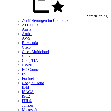
Zertifizierung
Zertifizierungen im Überblick
AI CERTs
Arista
Aruba
AWS
Barracuda
Cisco
Cisco Multicloud
Citrix
CompTIA
CWNP
EC-Council
F5
Fortinet
Google Cloud
IBM
ISACA
ISC2
ITIL®
Juniper
Microsoft