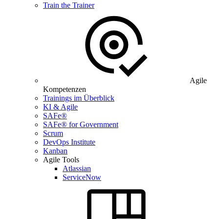
Train the Trainer
Agile
Kompetenzen
Trainings im Überblick
KI & Agile
SAFe®
SAFe® for Government
Scrum
DevOps Institute
Kanban
Agile Tools
Atlassian
ServiceNow