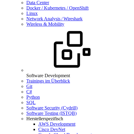
Data Center
Docker / Kubernetes / OpenShift
Linux
Network Analysis / Wireshark
Wireless & Mobility
Software Development
Trainings im Überblick
Git
C#
Python
SQL
Software Security (Cydrill)
Software Testing (ISTQB)
Herstellerspezifisch
AWS Development
Cisco DevNet