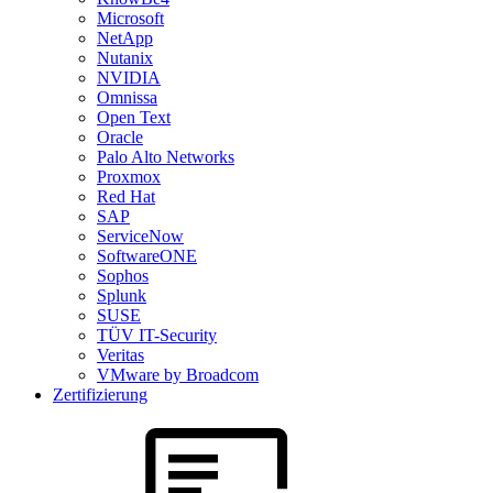
Microsoft
NetApp
Nutanix
NVIDIA
Omnissa
Open Text
Oracle
Palo Alto Networks
Proxmox
Red Hat
SAP
ServiceNow
SoftwareONE
Sophos
Splunk
SUSE
TÜV IT-Security
Veritas
VMware by Broadcom
Zertifizierung