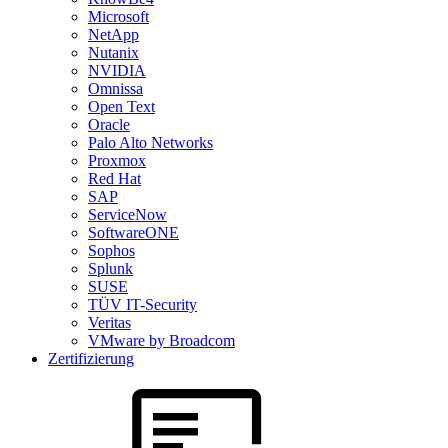
Microsoft
NetApp
Nutanix
NVIDIA
Omnissa
Open Text
Oracle
Palo Alto Networks
Proxmox
Red Hat
SAP
ServiceNow
SoftwareONE
Sophos
Splunk
SUSE
TÜV IT-Security
Veritas
VMware by Broadcom
Zertifizierung