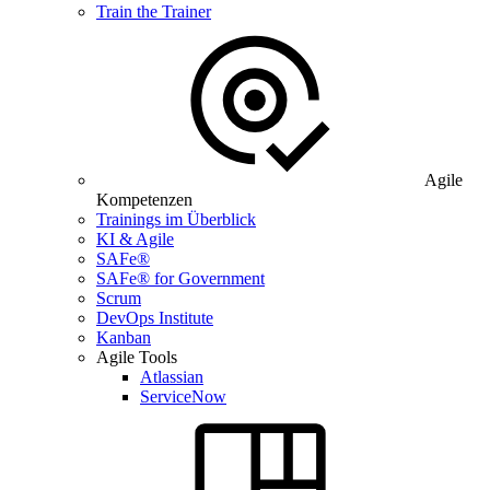
Train the Trainer
Agile
Kompetenzen
Trainings im Überblick
KI & Agile
SAFe®
SAFe® for Government
Scrum
DevOps Institute
Kanban
Agile Tools
Atlassian
ServiceNow