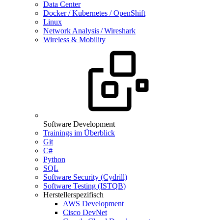
Data Center
Docker / Kubernetes / OpenShift
Linux
Network Analysis / Wireshark
Wireless & Mobility
Software Development
Trainings im Überblick
Git
C#
Python
SQL
Software Security (Cydrill)
Software Testing (ISTQB)
Herstellerspezifisch
AWS Development
Cisco DevNet