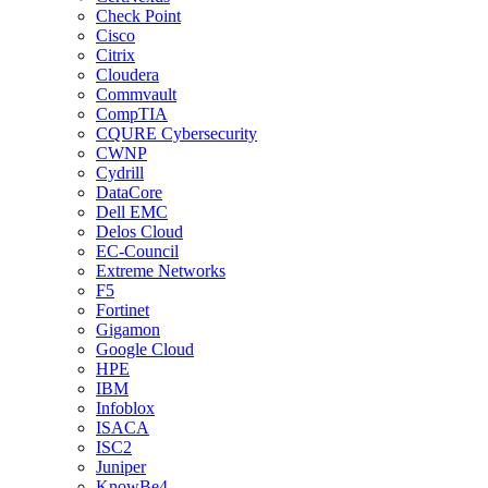
Check Point
Cisco
Citrix
Cloudera
Commvault
CompTIA
CQURE Cybersecurity
CWNP
Cydrill
DataCore
Dell EMC
Delos Cloud
EC-Council
Extreme Networks
F5
Fortinet
Gigamon
Google Cloud
HPE
IBM
Infoblox
ISACA
ISC2
Juniper
KnowBe4