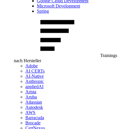
Google Cloud Development
Microsoft Development
Spring
Trainings
nach Hersteller
Adobe
AI CERTs
AI-Native
Anthropic
appliedAI
Arista
Aruba
Atlassian
Autodesk
AWS
Barracuda
Brocade
CertNexus