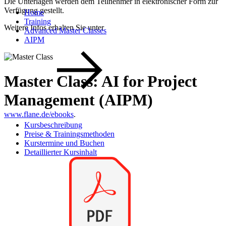
Die Unterlagen werden dem Teilnehmer in elektronischer Form zur
Verfügung gestellt.
Home
Training
Weitere Infos erhalten Sie unter
Advanced Master Classes
AIPM
Master Class: AI for Project
Management (AIPM)
www.flane.de/ebooks
.
Kursbeschreibung
Preise & Trainingsmethoden
Kurstermine und Buchen
Detaillierter Kursinhalt