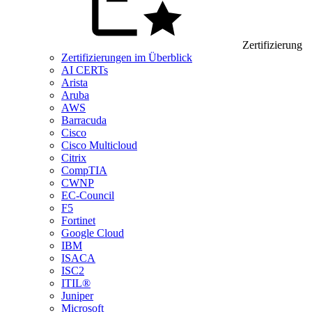
Zertifizierung
Zertifizierungen im Überblick
AI CERTs
Arista
Aruba
AWS
Barracuda
Cisco
Cisco Multicloud
Citrix
CompTIA
CWNP
EC-Council
F5
Fortinet
Google Cloud
IBM
ISACA
ISC2
ITIL®
Juniper
Microsoft