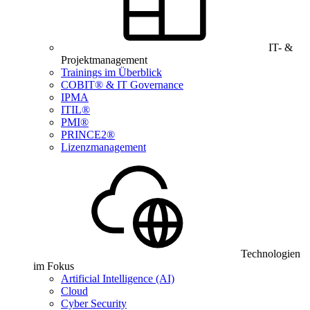
IT- &
Projektmanagement
Trainings im Überblick
COBIT® & IT Governance
IPMA
ITIL®
PMI®
PRINCE2®
Lizenzmanagement
Technologien
im Fokus
Artificial Intelligence (AI)
Cloud
Cyber Security