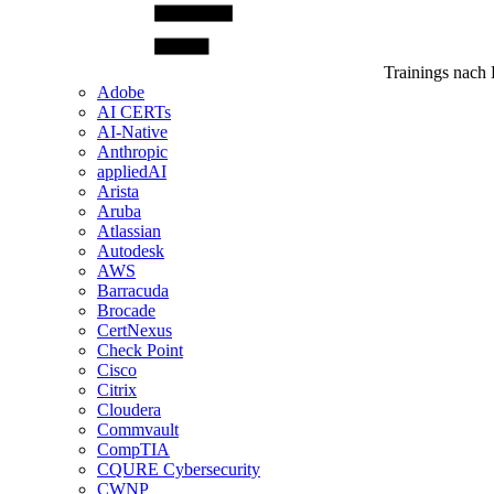
Trainings nach 
Adobe
AI CERTs
AI-Native
Anthropic
appliedAI
Arista
Aruba
Atlassian
Autodesk
AWS
Barracuda
Brocade
CertNexus
Check Point
Cisco
Citrix
Cloudera
Commvault
CompTIA
CQURE Cybersecurity
CWNP