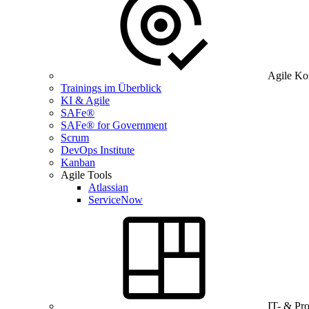
Agile Ko
Trainings im Überblick
KI & Agile
SAFe®
SAFe® for Government
Scrum
DevOps Institute
Kanban
Agile Tools
Atlassian
ServiceNow
IT- & Pr