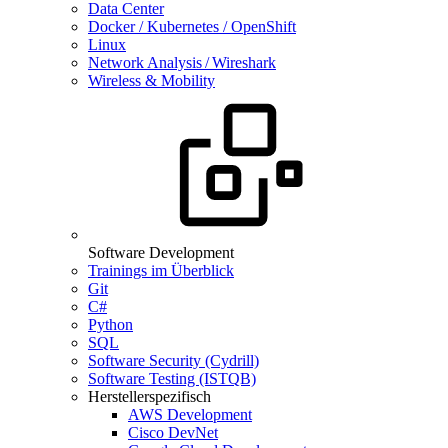
Data Center
Docker / Kubernetes / OpenShift
Linux
Network Analysis / Wireshark
Wireless & Mobility
Software Development
Trainings im Überblick
Git
C#
Python
SQL
Software Security (Cydrill)
Software Testing (ISTQB)
Herstellerspezifisch
AWS Development
Cisco DevNet