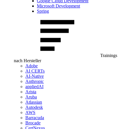
Google Cloud Development
Microsoft Development
Spring
Trainings
nach Hersteller
Adobe
AI CERTs
AI-Native
Anthropic
appliedAI
Arista
Aruba
Atlassian
Autodesk
AWS
Barracuda
Brocade
CertNexus