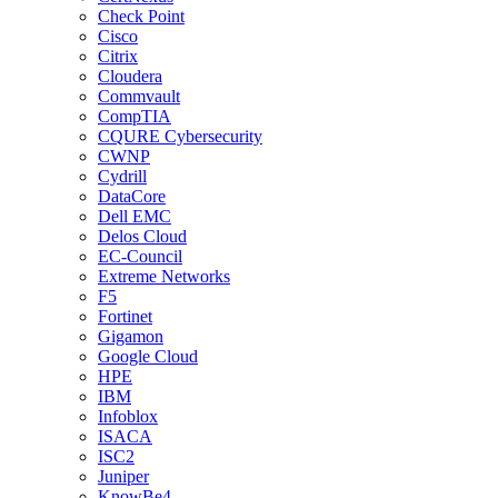
Check Point
Cisco
Citrix
Cloudera
Commvault
CompTIA
CQURE Cybersecurity
CWNP
Cydrill
DataCore
Dell EMC
Delos Cloud
EC-Council
Extreme Networks
F5
Fortinet
Gigamon
Google Cloud
HPE
IBM
Infoblox
ISACA
ISC2
Juniper
KnowBe4