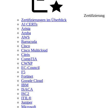
Zertifizierung
Zertifizierungen im Überblick
AI CERTs
Arista
Aruba
AWS
Barracuda
Cisco
Cisco Multicloud
Citrix
CompTIA
CWNP
EC-Council
F5
Fortinet
Google Cloud
IBM
ISACA
ISC2
ITIL®
Juniper
Microsoft