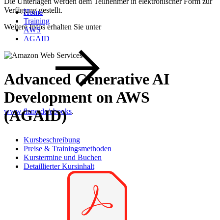
Die Unterlagen werden dem Teilnehmer in elektronischer Form zur
Verfügung gestellt.
Home
Training
Weitere Infos erhalten Sie unter
AWS
AGAID
Advanced Generative AI
Development on AWS
(AGAID)
www.flane.de/ebooks
.
Kursbeschreibung
Preise & Trainingsmethoden
Kurstermine und Buchen
Detaillierter Kursinhalt