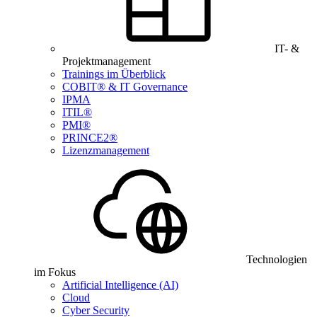
IT- &
Projektmanagement
Trainings im Überblick
COBIT® & IT Governance
IPMA
ITIL®
PMI®
PRINCE2®
Lizenzmanagement
Technologien
im Fokus
Artificial Intelligence (AI)
Cloud
Cyber Security