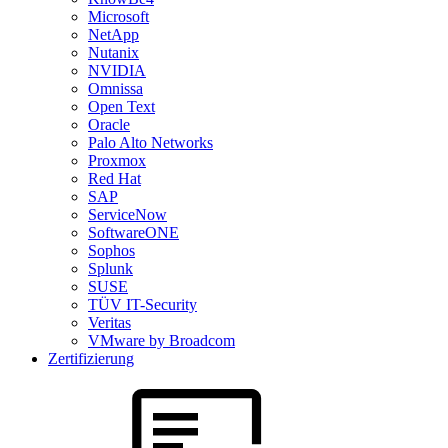
Microsoft
NetApp
Nutanix
NVIDIA
Omnissa
Open Text
Oracle
Palo Alto Networks
Proxmox
Red Hat
SAP
ServiceNow
SoftwareONE
Sophos
Splunk
SUSE
TÜV IT-Security
Veritas
VMware by Broadcom
Zertifizierung