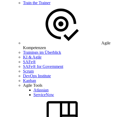
Train the Trainer
Agile
Kompetenzen
Trainings im Überblick
KI & Agile
SAFe®
SAFe® for Government
Scrum
DevOps Institute
Kanban
Agile Tools
Atlassian
ServiceNow