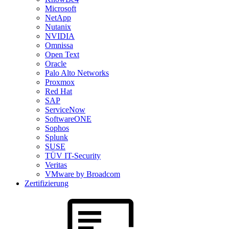
Microsoft
NetApp
Nutanix
NVIDIA
Omnissa
Open Text
Oracle
Palo Alto Networks
Proxmox
Red Hat
SAP
ServiceNow
SoftwareONE
Sophos
Splunk
SUSE
TÜV IT-Security
Veritas
VMware by Broadcom
Zertifizierung