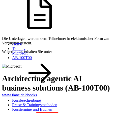
Die Unterlagen werden dem Teilnehmer in elektronischer Form zur
Verfügung gestellt.
Home
Training
Weitere Infos erhalten Sie unter
Microsoft
AB-100T00
Architecting agentic AI
business solutions (AB-100T00)
www.flane.de/ebooks
.
Kursbeschreibung
Preise & Trainingsmethoden
Kurstermine und Buchen