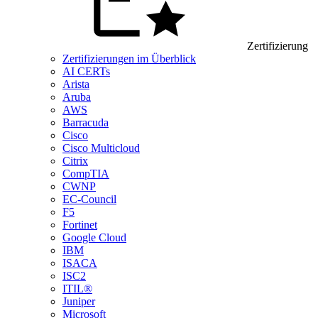
Zertifizierung
Zertifizierungen im Überblick
AI CERTs
Arista
Aruba
AWS
Barracuda
Cisco
Cisco Multicloud
Citrix
CompTIA
CWNP
EC-Council
F5
Fortinet
Google Cloud
IBM
ISACA
ISC2
ITIL®
Juniper
Microsoft