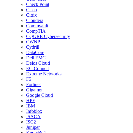
Check Point
Cisco
Citrix
Cloudera
Commvault
CompTIA
CQURE Cybersecurity
CWNP
Cydrill
DataCore
Dell EMC
Delos Cloud
EC-Council
Extreme Networks
F5
Fortinet
Gigamon
Google Cloud
HPE
IBM
Infoblox
ISACA
ISC2
Juniper
KnowBe4