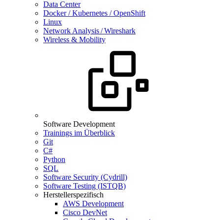
Data Center
Docker / Kubernetes / OpenShift
Linux
Network Analysis / Wireshark
Wireless & Mobility
Software Development
Trainings im Überblick
Git
C#
Python
SQL
Software Security (Cydrill)
Software Testing (ISTQB)
Herstellerspezifisch
AWS Development
Cisco DevNet