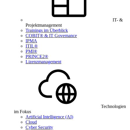
IT- &
Projektmanagement
Trainings im Überblick
COBIT® & IT Governance
IPMA
ITIL®
PMI®
PRINCE2®
Lizenzmanagement
Technologien
im Fokus
Artificial Intelligence (AI)
Cloud
Cyber Security