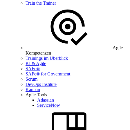
Train the Trainer
Agile
Kompetenzen
Trainings im Überblick
KI & Agile
SAFe®
SAFe® for Government
Scrum
DevOps Institute
Kanban
Agile Tools
Atlassian
ServiceNow