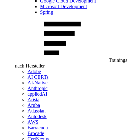
Google Cloud Development
Microsoft Development
Spring
Trainings
nach Hersteller
Adobe
AI CERTs
AI-Native
Anthropic
appliedAI
Arista
Aruba
Atlassian
Autodesk
AWS
Barracuda
Brocade
CertNexus