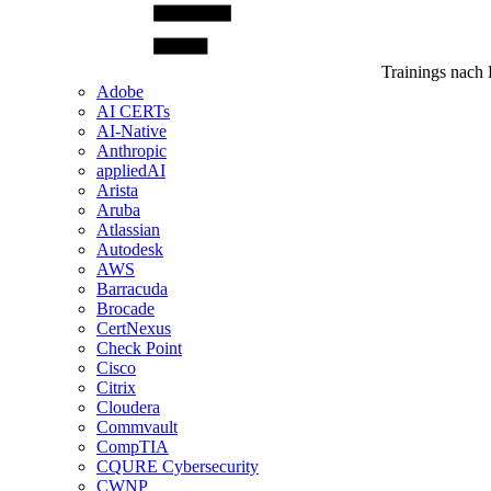
Trainings nach 
Adobe
AI CERTs
AI-Native
Anthropic
appliedAI
Arista
Aruba
Atlassian
Autodesk
AWS
Barracuda
Brocade
CertNexus
Check Point
Cisco
Citrix
Cloudera
Commvault
CompTIA
CQURE Cybersecurity
CWNP