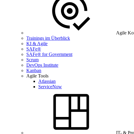
Agile Ko
Trainings im Überblick
KI & Agile
SAFe®
SAFe® for Government
Scrum
DevOps Institute
Kanban
Agile Tools
Atlassian
ServiceNow
IT- & Pr