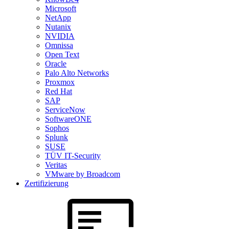
Microsoft
NetApp
Nutanix
NVIDIA
Omnissa
Open Text
Oracle
Palo Alto Networks
Proxmox
Red Hat
SAP
ServiceNow
SoftwareONE
Sophos
Splunk
SUSE
TÜV IT-Security
Veritas
VMware by Broadcom
Zertifizierung