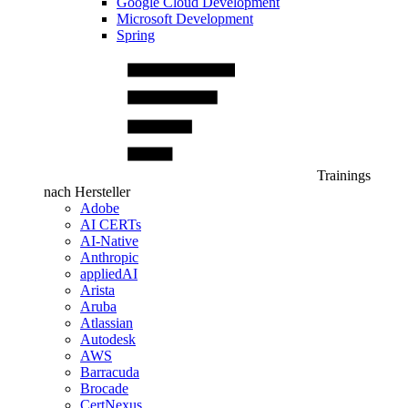
Google Cloud Development
Microsoft Development
Spring
Trainings
nach Hersteller
Adobe
AI CERTs
AI-Native
Anthropic
appliedAI
Arista
Aruba
Atlassian
Autodesk
AWS
Barracuda
Brocade
CertNexus