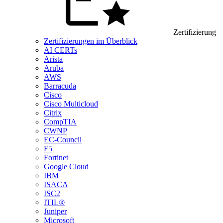
Zertifizierung
Zertifizierungen im Überblick
AI CERTs
Arista
Aruba
AWS
Barracuda
Cisco
Cisco Multicloud
Citrix
CompTIA
CWNP
EC-Council
F5
Fortinet
Google Cloud
IBM
ISACA
ISC2
ITIL®
Juniper
Microsoft