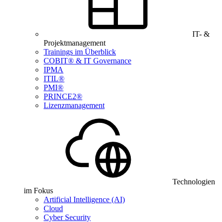
IT- &
Projektmanagement
Trainings im Überblick
COBIT® & IT Governance
IPMA
ITIL®
PMI®
PRINCE2®
Lizenzmanagement
Technologien
im Fokus
Artificial Intelligence (AI)
Cloud
Cyber Security