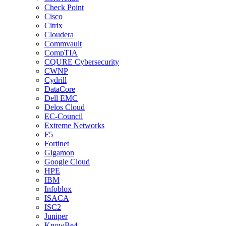
Check Point
Cisco
Citrix
Cloudera
Commvault
CompTIA
CQURE Cybersecurity
CWNP
Cydrill
DataCore
Dell EMC
Delos Cloud
EC-Council
Extreme Networks
F5
Fortinet
Gigamon
Google Cloud
HPE
IBM
Infoblox
ISACA
ISC2
Juniper
KnowBe4