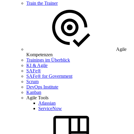
Train the Trainer
Agile
Kompetenzen
Trainings im Überblick
KI & Agile
SAFe®
SAFe® for Government
Scrum
DevOps Institute
Kanban
Agile Tools
Atlassian
ServiceNow