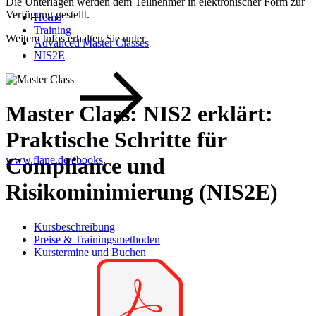
Die Unterlagen werden dem Teilnehmer in elektronischer Form zur
Verfügung gestellt.
Home
Training
Weitere Infos erhalten Sie unter
Advanced Master Classes
NIS2E
Master Class: NIS2 erklärt:
Praktische Schritte für
Compliance und
www.flane.de/ebooks
.
Risikominimierung (NIS2E)
Kursbeschreibung
Preise & Trainingsmethoden
Kurstermine und Buchen