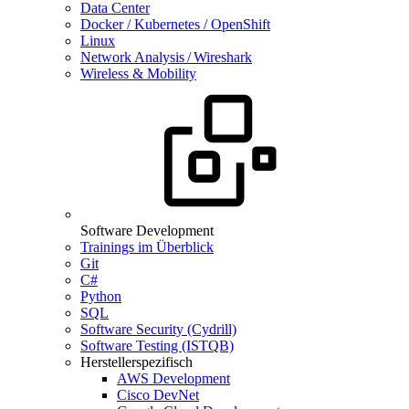
Data Center
Docker / Kubernetes / OpenShift
Linux
Network Analysis / Wireshark
Wireless & Mobility
Software Development
Trainings im Überblick
Git
C#
Python
SQL
Software Security (Cydrill)
Software Testing (ISTQB)
Herstellerspezifisch
AWS Development
Cisco DevNet