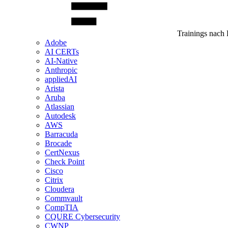
Trainings nach 
Adobe
AI CERTs
AI-Native
Anthropic
appliedAI
Arista
Aruba
Atlassian
Autodesk
AWS
Barracuda
Brocade
CertNexus
Check Point
Cisco
Citrix
Cloudera
Commvault
CompTIA
CQURE Cybersecurity
CWNP