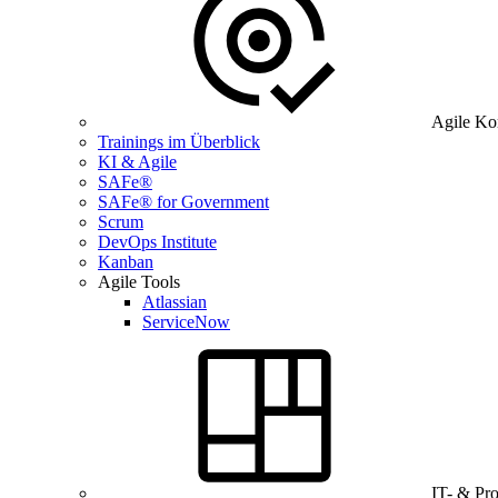
Agile Ko
Trainings im Überblick
KI & Agile
SAFe®
SAFe® for Government
Scrum
DevOps Institute
Kanban
Agile Tools
Atlassian
ServiceNow
IT- & Pr