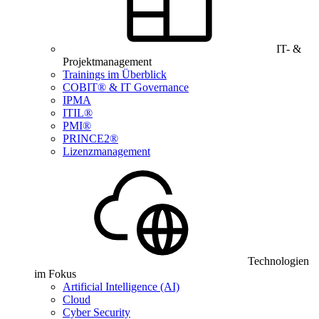
IT- &
Projektmanagement
Trainings im Überblick
COBIT® & IT Governance
IPMA
ITIL®
PMI®
PRINCE2®
Lizenzmanagement
Technologien
im Fokus
Artificial Intelligence (AI)
Cloud
Cyber Security