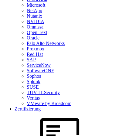
Microsoft
NetApp
Nutanix
NVIDIA
Omnissa
Open Text
Oracle
Palo Alto Networks
Proxmox
Red Hat
SAP
ServiceNow
SoftwareONE
Sophos
Splunk
SUSE
TÜV IT-Security
Veritas
VMware by Broadcom
Zertifizierung