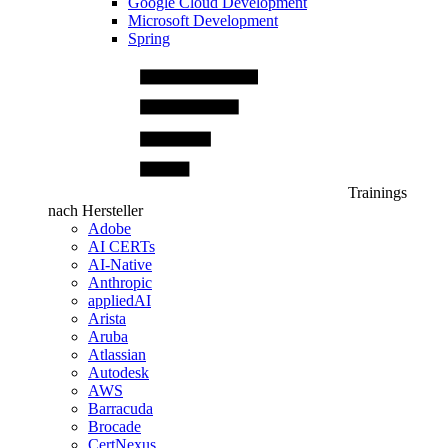
Google Cloud Development
Microsoft Development
Spring
Trainings
nach Hersteller
Adobe
AI CERTs
AI-Native
Anthropic
appliedAI
Arista
Aruba
Atlassian
Autodesk
AWS
Barracuda
Brocade
CertNexus