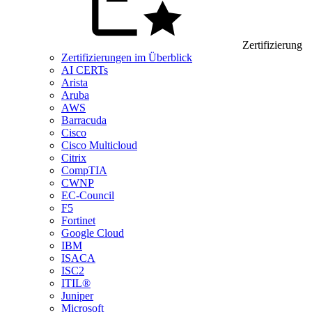
Zertifizierung
Zertifizierungen im Überblick
AI CERTs
Arista
Aruba
AWS
Barracuda
Cisco
Cisco Multicloud
Citrix
CompTIA
CWNP
EC-Council
F5
Fortinet
Google Cloud
IBM
ISACA
ISC2
ITIL®
Juniper
Microsoft