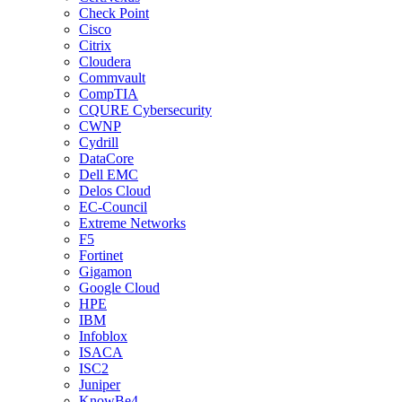
Check Point
Cisco
Citrix
Cloudera
Commvault
CompTIA
CQURE Cybersecurity
CWNP
Cydrill
DataCore
Dell EMC
Delos Cloud
EC-Council
Extreme Networks
F5
Fortinet
Gigamon
Google Cloud
HPE
IBM
Infoblox
ISACA
ISC2
Juniper
KnowBe4