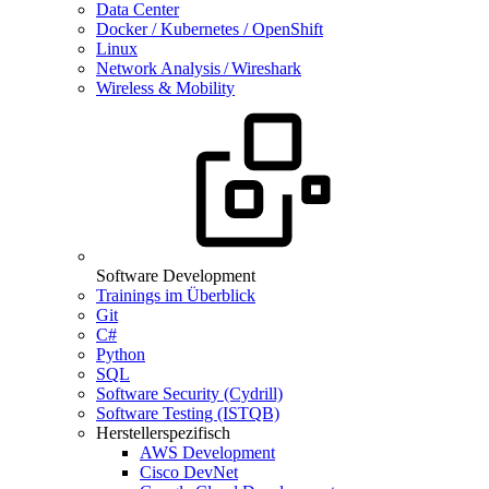
Data Center
Docker / Kubernetes / OpenShift
Linux
Network Analysis / Wireshark
Wireless & Mobility
Software Development
Trainings im Überblick
Git
C#
Python
SQL
Software Security (Cydrill)
Software Testing (ISTQB)
Herstellerspezifisch
AWS Development
Cisco DevNet