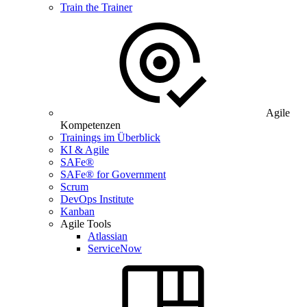
Train the Trainer
Agile
Kompetenzen
Trainings im Überblick
KI & Agile
SAFe®
SAFe® for Government
Scrum
DevOps Institute
Kanban
Agile Tools
Atlassian
ServiceNow