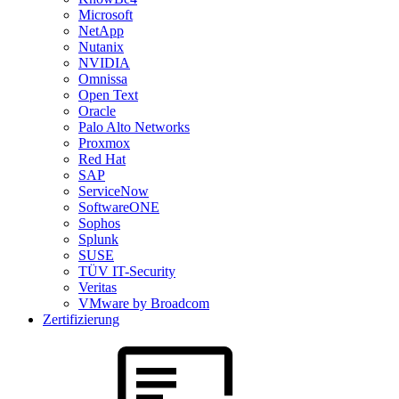
Microsoft
NetApp
Nutanix
NVIDIA
Omnissa
Open Text
Oracle
Palo Alto Networks
Proxmox
Red Hat
SAP
ServiceNow
SoftwareONE
Sophos
Splunk
SUSE
TÜV IT-Security
Veritas
VMware by Broadcom
Zertifizierung