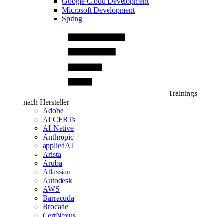
Google Cloud Development
Microsoft Development
Spring
Trainings
nach Hersteller
Adobe
AI CERTs
AI-Native
Anthropic
appliedAI
Arista
Aruba
Atlassian
Autodesk
AWS
Barracuda
Brocade
CertNexus