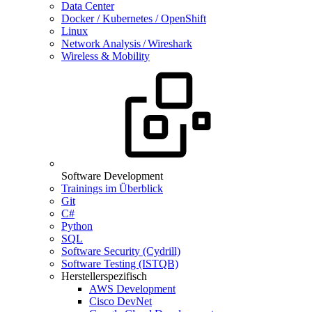
Data Center
Docker / Kubernetes / OpenShift
Linux
Network Analysis / Wireshark
Wireless & Mobility
Software Development
Trainings im Überblick
Git
C#
Python
SQL
Software Security (Cydrill)
Software Testing (ISTQB)
Herstellerspezifisch
AWS Development
Cisco DevNet