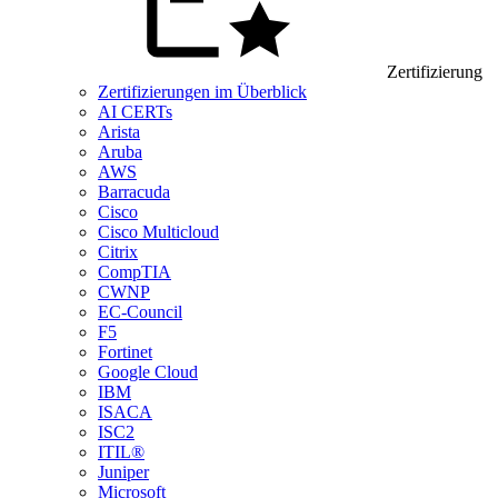
Zertifizierung
Zertifizierungen im Überblick
AI CERTs
Arista
Aruba
AWS
Barracuda
Cisco
Cisco Multicloud
Citrix
CompTIA
CWNP
EC-Council
F5
Fortinet
Google Cloud
IBM
ISACA
ISC2
ITIL®
Juniper
Microsoft