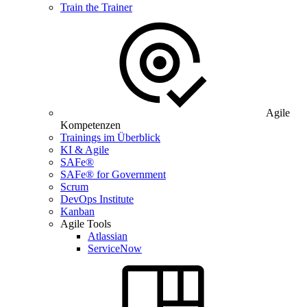
Train the Trainer
Agile
Kompetenzen
Trainings im Überblick
KI & Agile
SAFe®
SAFe® for Government
Scrum
DevOps Institute
Kanban
Agile Tools
Atlassian
ServiceNow