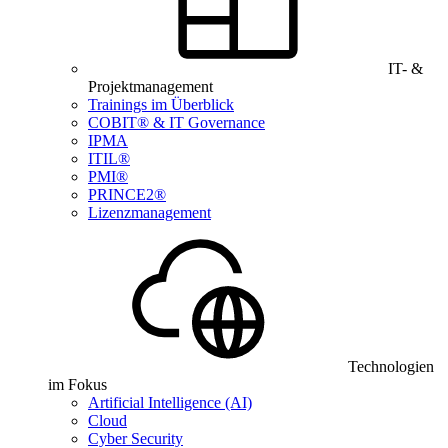
IT- &
Projektmanagement
Trainings im Überblick
COBIT® & IT Governance
IPMA
ITIL®
PMI®
PRINCE2®
Lizenzmanagement
Technologien
im Fokus
Artificial Intelligence (AI)
Cloud
Cyber Security