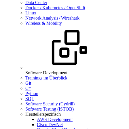
Data Center
Docker / Kubernetes / OpenShift
Linux
Network Analysis / Wireshark
Wireless & Mobility
Software Development
Trainings im Überblick
Git
C#
Python
SQL
Software Security (Cydrill)
Software Testing (ISTQB)
Herstellerspezifisch
AWS Development
Cisco DevNet