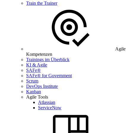
Train the Trainer
Agile
Kompetenzen
Trainings im Überblick
KI & Agile
SAFe®
SAFe® for Government
Scrum
DevOps Institute
Kanban
Agile Tools
Atlassian
ServiceNow