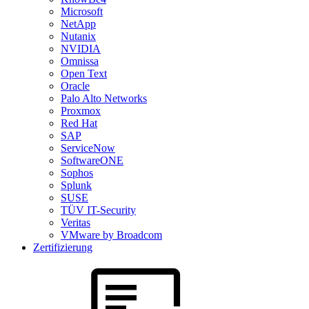
Microsoft
NetApp
Nutanix
NVIDIA
Omnissa
Open Text
Oracle
Palo Alto Networks
Proxmox
Red Hat
SAP
ServiceNow
SoftwareONE
Sophos
Splunk
SUSE
TÜV IT-Security
Veritas
VMware by Broadcom
Zertifizierung