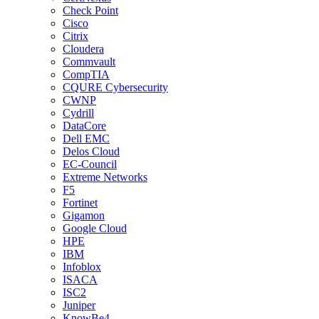
Check Point
Cisco
Citrix
Cloudera
Commvault
CompTIA
CQURE Cybersecurity
CWNP
Cydrill
DataCore
Dell EMC
Delos Cloud
EC-Council
Extreme Networks
F5
Fortinet
Gigamon
Google Cloud
HPE
IBM
Infoblox
ISACA
ISC2
Juniper
KnowBe4