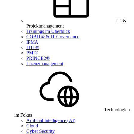
IT- &
Projektmanagement
Trainings im Überblick
COBIT® & IT Governance
IPMA
ITIL®
PMI®
PRINCE2®
Lizenzmanagement
Technologien
im Fokus
Artificial Intelligence (AI)
Cloud
Cyber Security