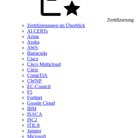
Zertifizierung
Zertifizierungen im Überblick
AI CERTs
Arista
Aruba
AWS
Barracuda
Cisco
Cisco Multicloud
Citrix
CompTIA
CWNP
EC-Council
F5
Fortinet
Google Cloud
IBM
ISACA
ISC2
ITIL®
Juniper
Microsoft