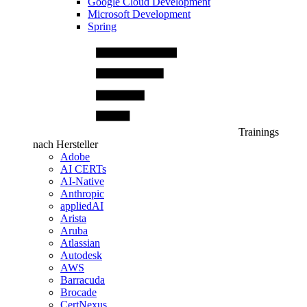
Google Cloud Development
Microsoft Development
Spring
Trainings
nach Hersteller
Adobe
AI CERTs
AI-Native
Anthropic
appliedAI
Arista
Aruba
Atlassian
Autodesk
AWS
Barracuda
Brocade
CertNexus