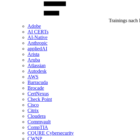
Trainings nach 
Adobe
AI CERTs
AI-Native
Anthropic
appliedAI
Arista
Aruba
Atlassian
Autodesk
AWS
Barracuda
Brocade
CertNexus
Check Point
Cisco
Citrix
Cloudera
Commvault
CompTIA
CQURE Cybersecurity
CWNP