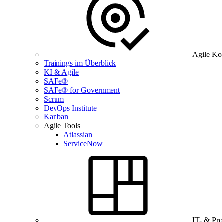
Agile Ko
Trainings im Überblick
KI & Agile
SAFe®
SAFe® for Government
Scrum
DevOps Institute
Kanban
Agile Tools
Atlassian
ServiceNow
IT- & Pr