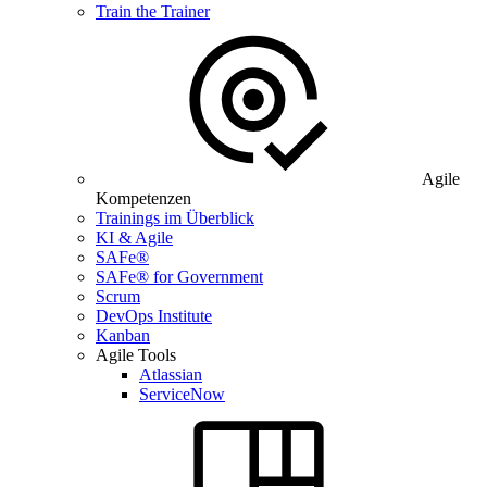
Train the Trainer
Agile
Kompetenzen
Trainings im Überblick
KI & Agile
SAFe®
SAFe® for Government
Scrum
DevOps Institute
Kanban
Agile Tools
Atlassian
ServiceNow