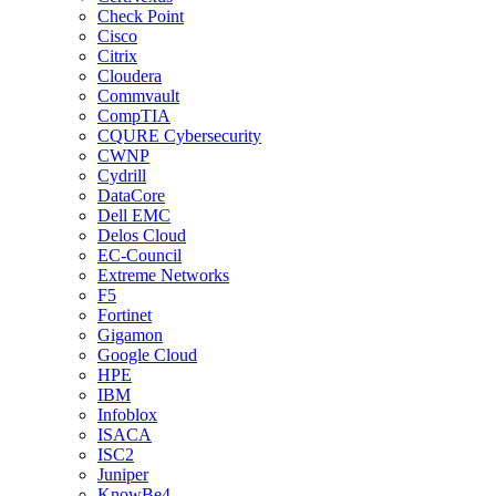
Check Point
Cisco
Citrix
Cloudera
Commvault
CompTIA
CQURE Cybersecurity
CWNP
Cydrill
DataCore
Dell EMC
Delos Cloud
EC-Council
Extreme Networks
F5
Fortinet
Gigamon
Google Cloud
HPE
IBM
Infoblox
ISACA
ISC2
Juniper
KnowBe4