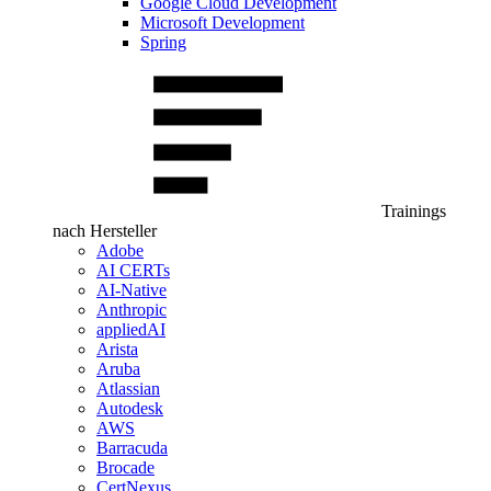
Google Cloud Development
Microsoft Development
Spring
Trainings
nach Hersteller
Adobe
AI CERTs
AI-Native
Anthropic
appliedAI
Arista
Aruba
Atlassian
Autodesk
AWS
Barracuda
Brocade
CertNexus