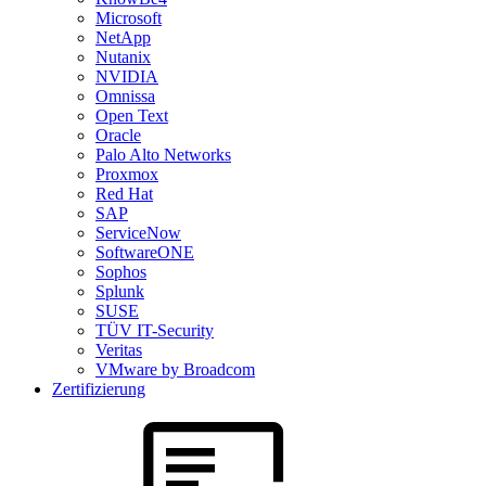
Microsoft
NetApp
Nutanix
NVIDIA
Omnissa
Open Text
Oracle
Palo Alto Networks
Proxmox
Red Hat
SAP
ServiceNow
SoftwareONE
Sophos
Splunk
SUSE
TÜV IT-Security
Veritas
VMware by Broadcom
Zertifizierung