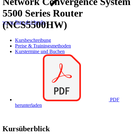
Network Convergence System
5500 Series Router
(NCS5500HW)
www.flane.de/ebooks
.
Kursbeschreibung
Preise & Trainingsmethoden
Kurstermine und Buchen
PDF
herunterladen
Kursüberblick