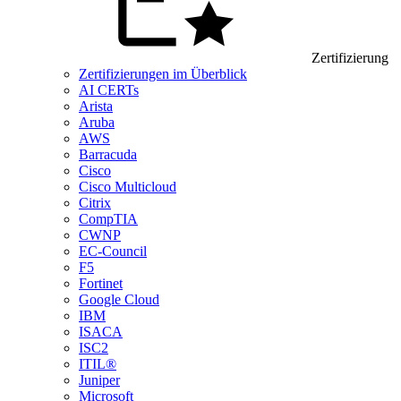
Zertifizierung
Zertifizierungen im Überblick
AI CERTs
Arista
Aruba
AWS
Barracuda
Cisco
Cisco Multicloud
Citrix
CompTIA
CWNP
EC-Council
F5
Fortinet
Google Cloud
IBM
ISACA
ISC2
ITIL®
Juniper
Microsoft