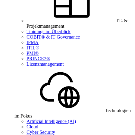
IT- &
Projektmanagement
Trainings im Überblick
COBIT® & IT Governance
IPMA
ITIL®
PMI®
PRINCE2®
Lizenzmanagement
Technologien
im Fokus
Artificial Intelligence (AI)
Cloud
Cyber Security