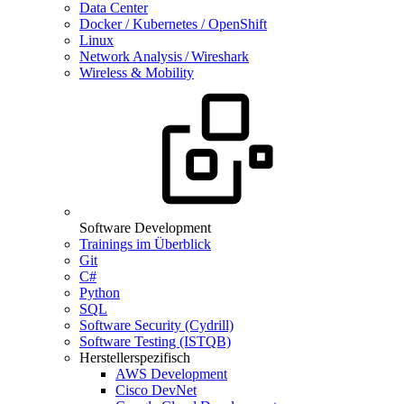
Data Center
Docker / Kubernetes / OpenShift
Linux
Network Analysis / Wireshark
Wireless & Mobility
Software Development
Trainings im Überblick
Git
C#
Python
SQL
Software Security (Cydrill)
Software Testing (ISTQB)
Herstellerspezifisch
AWS Development
Cisco DevNet