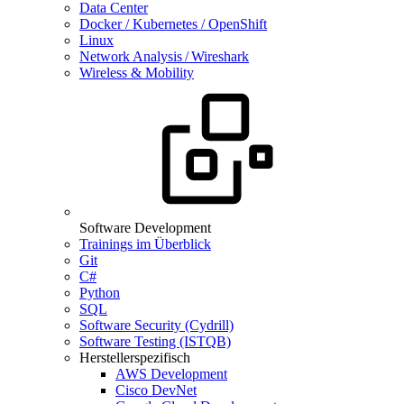
Data Center
Docker / Kubernetes / OpenShift
Linux
Network Analysis / Wireshark
Wireless & Mobility
Software Development
Trainings im Überblick
Git
C#
Python
SQL
Software Security (Cydrill)
Software Testing (ISTQB)
Herstellerspezifisch
AWS Development
Cisco DevNet