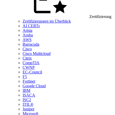
Zertifizierung
Zertifizierungen im Überblick
AI CERTs
Arista
Aruba
AWS
Barracuda
Cisco
Cisco Multicloud
Citrix
CompTIA
CWNP
EC-Council
F5
Fortinet
Google Cloud
IBM
ISACA
ISC2
ITIL®
Juniper
Microsoft