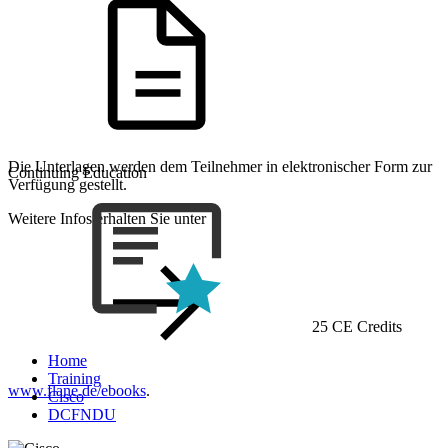
Die Unterlagen werden dem Teilnehmer in elektronischer Form zur
Continuing Education
Verfügung gestellt.
Weitere Infos erhalten Sie unter
25 CE Credits
Home
Training
www.flane.de/ebooks
.
Cisco
DCFNDU