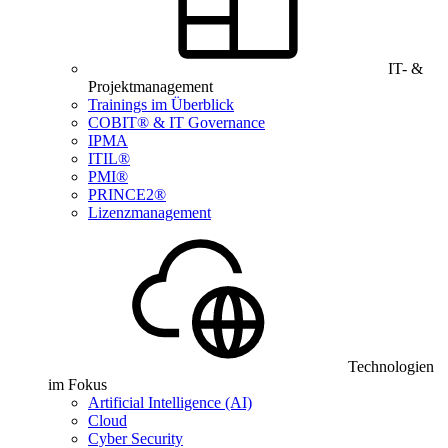
IT- &
Projektmanagement
Trainings im Überblick
COBIT® & IT Governance
IPMA
ITIL®
PMI®
PRINCE2®
Lizenzmanagement
Technologien
im Fokus
Artificial Intelligence (AI)
Cloud
Cyber Security