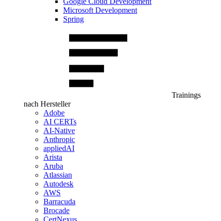
Google Cloud Development
Microsoft Development
Spring
Trainings
nach Hersteller
Adobe
AI CERTs
AI-Native
Anthropic
appliedAI
Arista
Aruba
Atlassian
Autodesk
AWS
Barracuda
Brocade
CertNexus