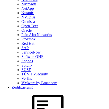
Microsoft
NetApp
Nutanix
NVIDIA
Omnissa
Open Text
Oracle
Palo Alto Networks
Proxmox
Red Hat
SAP
ServiceNow
SoftwareONE
Sophos
Splunk
SUSE
TÜV IT-Security
Veritas
VMware by Broadcom
Zertifizierung