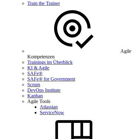
Train the Trainer
Agile
Kompetenzen
Trainings im Überblick
KI & Agile
SAFe®
SAFe® for Government
Scrum
DevOps Institute
Kanban
Agile Tools
Atlassian
ServiceNow