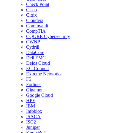
Check Point
Cisco
Citrix
Cloudera
Commvault
CompTIA
CQURE Cybersecurity
CWNP
Cydrill
DataCore
Dell EMC
Delos Cloud
EC-Council
Extreme Networks
F5
Fortinet
Gigamon
Google Cloud
HPE
IBM
Infoblox
ISACA
ISC2
Juniper
KnowBe4