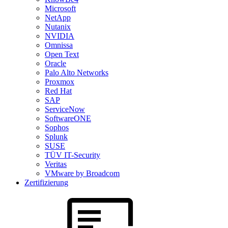
Microsoft
NetApp
Nutanix
NVIDIA
Omnissa
Open Text
Oracle
Palo Alto Networks
Proxmox
Red Hat
SAP
ServiceNow
SoftwareONE
Sophos
Splunk
SUSE
TÜV IT-Security
Veritas
VMware by Broadcom
Zertifizierung