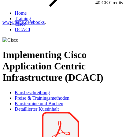
40 CE Credits
Home
Training
www.flane.de/ebooks
.
Cisco
DCACI
Implementing Cisco
Application Centric
Infrastructure (DCACI)
Kursbeschreibung
Preise & Trainingsmethoden
Kurstermine und Buchen
Detaillierter Kursinhalt