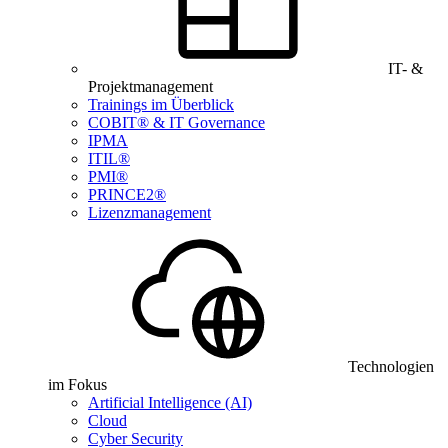
IT- &
Projektmanagement
Trainings im Überblick
COBIT® & IT Governance
IPMA
ITIL®
PMI®
PRINCE2®
Lizenzmanagement
Technologien
im Fokus
Artificial Intelligence (AI)
Cloud
Cyber Security