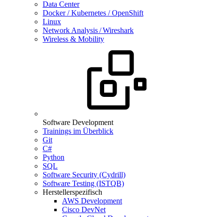
Data Center
Docker / Kubernetes / OpenShift
Linux
Network Analysis / Wireshark
Wireless & Mobility
Software Development
Trainings im Überblick
Git
C#
Python
SQL
Software Security (Cydrill)
Software Testing (ISTQB)
Herstellerspezifisch
AWS Development
Cisco DevNet