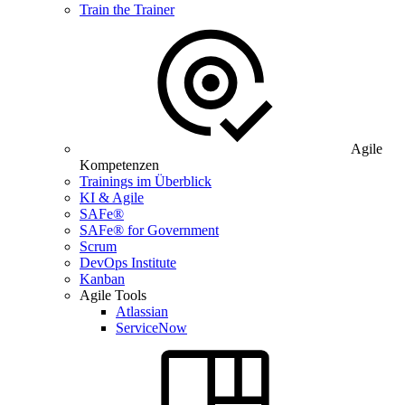
Train the Trainer
Agile
Kompetenzen
Trainings im Überblick
KI & Agile
SAFe®
SAFe® for Government
Scrum
DevOps Institute
Kanban
Agile Tools
Atlassian
ServiceNow