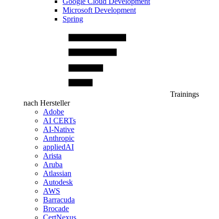
Google Cloud Development
Microsoft Development
Spring
Trainings
nach Hersteller
Adobe
AI CERTs
AI-Native
Anthropic
appliedAI
Arista
Aruba
Atlassian
Autodesk
AWS
Barracuda
Brocade
CertNexus