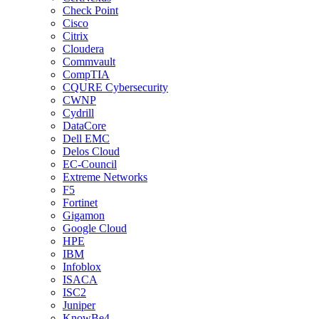
Check Point
Cisco
Citrix
Cloudera
Commvault
CompTIA
CQURE Cybersecurity
CWNP
Cydrill
DataCore
Dell EMC
Delos Cloud
EC-Council
Extreme Networks
F5
Fortinet
Gigamon
Google Cloud
HPE
IBM
Infoblox
ISACA
ISC2
Juniper
KnowBe4