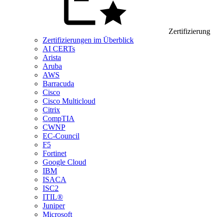
Zertifizierung
Zertifizierungen im Überblick
AI CERTs
Arista
Aruba
AWS
Barracuda
Cisco
Cisco Multicloud
Citrix
CompTIA
CWNP
EC-Council
F5
Fortinet
Google Cloud
IBM
ISACA
ISC2
ITIL®
Juniper
Microsoft