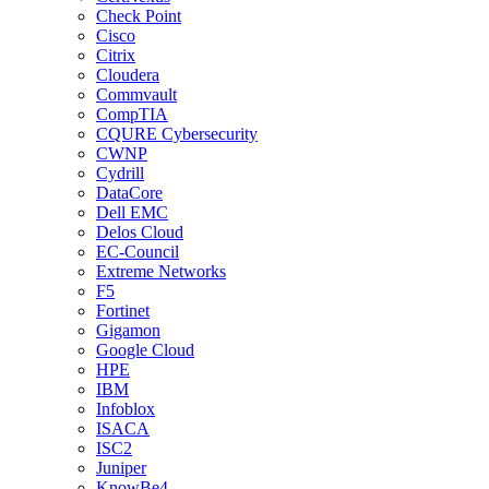
Check Point
Cisco
Citrix
Cloudera
Commvault
CompTIA
CQURE Cybersecurity
CWNP
Cydrill
DataCore
Dell EMC
Delos Cloud
EC-Council
Extreme Networks
F5
Fortinet
Gigamon
Google Cloud
HPE
IBM
Infoblox
ISACA
ISC2
Juniper
KnowBe4