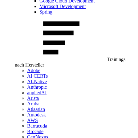
Google Cloud Development
Microsoft Development
Spring
Trainings
nach Hersteller
Adobe
AI CERTs
AI-Native
Anthropic
appliedAI
Arista
Aruba
Atlassian
Autodesk
AWS
Barracuda
Brocade
CertNexus