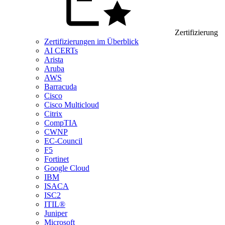
Zertifizierung
Zertifizierungen im Überblick
AI CERTs
Arista
Aruba
AWS
Barracuda
Cisco
Cisco Multicloud
Citrix
CompTIA
CWNP
EC-Council
F5
Fortinet
Google Cloud
IBM
ISACA
ISC2
ITIL®
Juniper
Microsoft