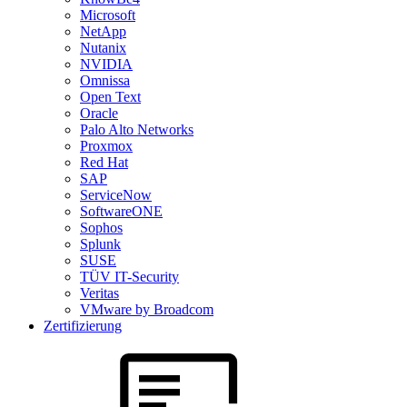
Microsoft
NetApp
Nutanix
NVIDIA
Omnissa
Open Text
Oracle
Palo Alto Networks
Proxmox
Red Hat
SAP
ServiceNow
SoftwareONE
Sophos
Splunk
SUSE
TÜV IT-Security
Veritas
VMware by Broadcom
Zertifizierung