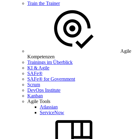
Train the Trainer
Agile
Kompetenzen
Trainings im Überblick
KI & Agile
SAFe®
SAFe® for Government
Scrum
DevOps Institute
Kanban
Agile Tools
Atlassian
ServiceNow