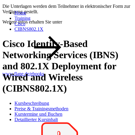
Die Unterlagen werden dem Teilnehmer in elektronischer Form zur
Verfügung gestellt.
Home
Training
Weitere Infos erhalten Sie unter
Cisco
CIBNS802.1X
Cisco Identity-Based
Networking Services (IBNS)
and 802.1X Deployment for
www.flane.de/ebooks
.
Wired and Wireless
(CIBNS802.1X)
Kursbeschreibung
Preise & Trainingsmethoden
Kurstermine und Buchen
Detaillierter Kursinhalt