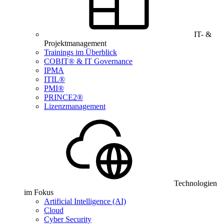
IT- &
Projektmanagement
Trainings im Überblick
COBIT® & IT Governance
IPMA
ITIL®
PMI®
PRINCE2®
Lizenzmanagement
Technologien
im Fokus
Artificial Intelligence (AI)
Cloud
Cyber Security