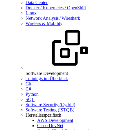
Data Center
Docker / Kubernetes / OpenShift
Linux
Network Analysis / Wireshark
Wireless & Mobility
Software Development
Trainings im Überblick
Git
C#
Python
SQL
Software Security (Cydrill)
Software Testing (ISTQB)
Herstellerspezifisch
AWS Development
Cisco DevNet