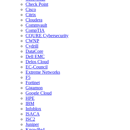
Check Point
Cisco
Citrix
Cloudera
Commvault
CompTIA
CQURE Cybersecurity
CWNP
Cydrill
DataCore
Dell EMC
Delos Cloud
EC-Council
Extreme Networks
F5
Fortinet
Gigamon
Google Cloud
HPE
IBM
Infoblox
ISACA
ISC2
Juniper
KnowBe4