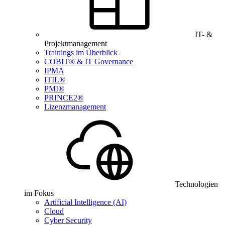
IT- &
Projektmanagement
Trainings im Überblick
COBIT® & IT Governance
IPMA
ITIL®
PMI®
PRINCE2®
Lizenzmanagement
Technologien
im Fokus
Artificial Intelligence (AI)
Cloud
Cyber Security