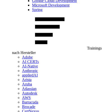
Google Cloud Development
Microsoft Development
Spring
Trainings
nach Hersteller
Adobe
AI CERTs
AI-Native
Anthropic
appliedAI
Arista
Aruba
Atlassian
Autodesk
AWS
Barracuda
Brocade
CertNexus