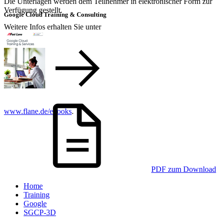
Die Unterlagen werden dem Teilnehmer in elektronischer Form zur
Verfügung gestellt.
Google Cloud Training & Consulting
Weitere Infos erhalten Sie unter
www.flane.de/ebooks
.
PDF zum Download
Home
Training
Google
SGCP-3D