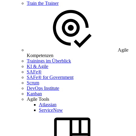
Train the Trainer
Agile
Kompetenzen
Trainings im Überblick
KI & Agile
SAFe®
SAFe® for Government
Scrum
DevOps Institute
Kanban
Agile Tools
Atlassian
ServiceNow