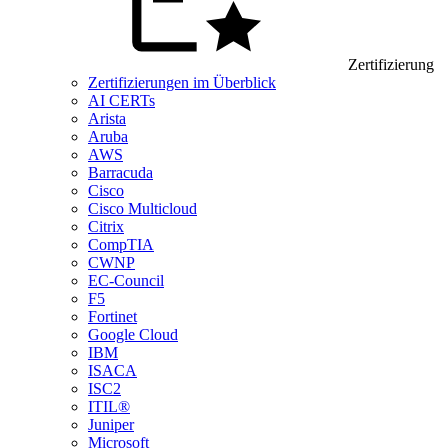
Zertifizierung
Zertifizierungen im Überblick
AI CERTs
Arista
Aruba
AWS
Barracuda
Cisco
Cisco Multicloud
Citrix
CompTIA
CWNP
EC-Council
F5
Fortinet
Google Cloud
IBM
ISACA
ISC2
ITIL®
Juniper
Microsoft