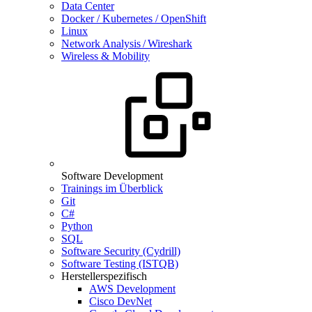
Data Center
Docker / Kubernetes / OpenShift
Linux
Network Analysis / Wireshark
Wireless & Mobility
Software Development
Trainings im Überblick
Git
C#
Python
SQL
Software Security (Cydrill)
Software Testing (ISTQB)
Herstellerspezifisch
AWS Development
Cisco DevNet