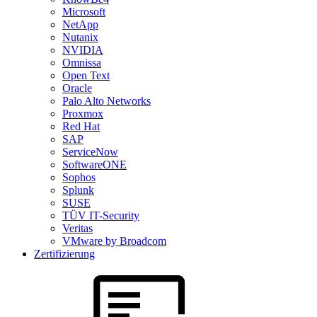
Microsoft
NetApp
Nutanix
NVIDIA
Omnissa
Open Text
Oracle
Palo Alto Networks
Proxmox
Red Hat
SAP
ServiceNow
SoftwareONE
Sophos
Splunk
SUSE
TÜV IT-Security
Veritas
VMware by Broadcom
Zertifizierung