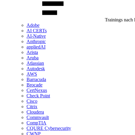
Trainings nach 
Adobe
AI CERTs
AI-Native
Anthropic
appliedAI
Arista
Aruba
Atlassian
Autodesk
AWS
Barracuda
Brocade
CertNexus
Check Point
Cisco
Citrix
Cloudera
Commvault
CompTIA
CQURE Cybersecurity
CWNP