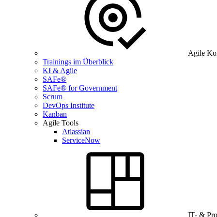
Agile Ko
Trainings im Überblick
KI & Agile
SAFe®
SAFe® for Government
Scrum
DevOps Institute
Kanban
Agile Tools
Atlassian
ServiceNow
IT- & Pr