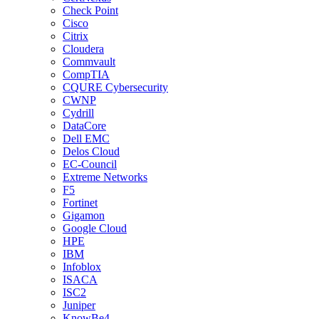
Check Point
Cisco
Citrix
Cloudera
Commvault
CompTIA
CQURE Cybersecurity
CWNP
Cydrill
DataCore
Dell EMC
Delos Cloud
EC-Council
Extreme Networks
F5
Fortinet
Gigamon
Google Cloud
HPE
IBM
Infoblox
ISACA
ISC2
Juniper
KnowBe4