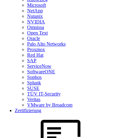
Microsoft
NetApp
Nutanix
NVIDIA
Omnissa
Open Text
Oracle
Palo Alto Networks
Proxmox
Red Hat
SAP
ServiceNow
SoftwareONE
Sophos
Splunk
SUSE
TÜV IT-Security
Veritas
VMware by Broadcom
Zertifizierung