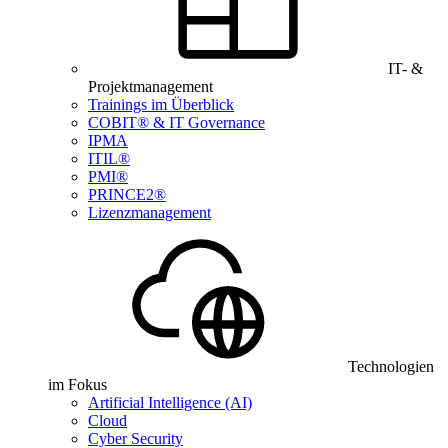
IT- &
Projektmanagement
Trainings im Überblick
COBIT® & IT Governance
IPMA
ITIL®
PMI®
PRINCE2®
Lizenzmanagement
Technologien
im Fokus
Artificial Intelligence (AI)
Cloud
Cyber Security