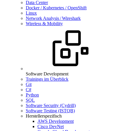
Data Center
Docker / Kubernetes / OpenShift
Linux
Network Analysis / Wireshark
Wireless & Mobility
Software Development
Trainings im Überblick
Git
C#
Python
SQL
Software Security (Cydrill)
Software Testing (ISTQB)
Herstellerspezifisch
AWS Development
Cisco DevNet