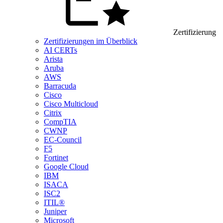
Zertifizierung
Zertifizierungen im Überblick
AI CERTs
Arista
Aruba
AWS
Barracuda
Cisco
Cisco Multicloud
Citrix
CompTIA
CWNP
EC-Council
F5
Fortinet
Google Cloud
IBM
ISACA
ISC2
ITIL®
Juniper
Microsoft