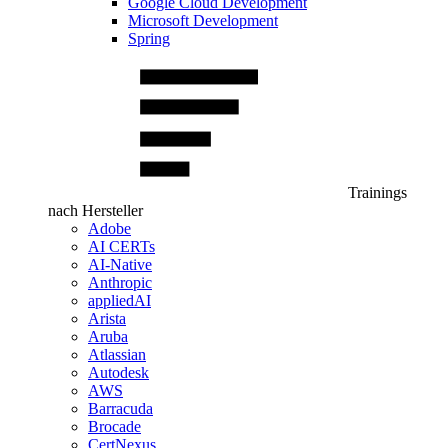
Google Cloud Development
Microsoft Development
Spring
Trainings
nach Hersteller
Adobe
AI CERTs
AI-Native
Anthropic
appliedAI
Arista
Aruba
Atlassian
Autodesk
AWS
Barracuda
Brocade
CertNexus