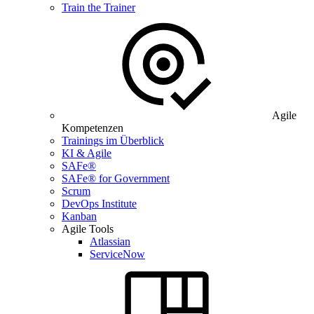
Train the Trainer
Agile
Kompetenzen
Trainings im Überblick
KI & Agile
SAFe®
SAFe® for Government
Scrum
DevOps Institute
Kanban
Agile Tools
Atlassian
ServiceNow