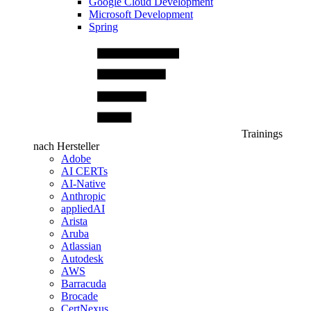
Google Cloud Development
Microsoft Development
Spring
Trainings
nach Hersteller
Adobe
AI CERTs
AI-Native
Anthropic
appliedAI
Arista
Aruba
Atlassian
Autodesk
AWS
Barracuda
Brocade
CertNexus