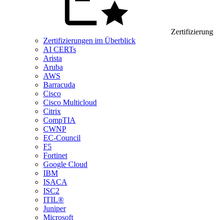
Zertifizierung
Zertifizierungen im Überblick
AI CERTs
Arista
Aruba
AWS
Barracuda
Cisco
Cisco Multicloud
Citrix
CompTIA
CWNP
EC-Council
F5
Fortinet
Google Cloud
IBM
ISACA
ISC2
ITIL®
Juniper
Microsoft