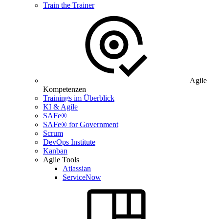
Train the Trainer
Agile
Kompetenzen
Trainings im Überblick
KI & Agile
SAFe®
SAFe® for Government
Scrum
DevOps Institute
Kanban
Agile Tools
Atlassian
ServiceNow