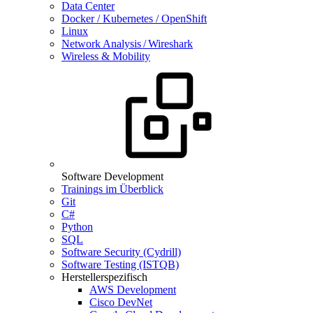
Data Center
Docker / Kubernetes / OpenShift
Linux
Network Analysis / Wireshark
Wireless & Mobility
Software Development
Trainings im Überblick
Git
C#
Python
SQL
Software Security (Cydrill)
Software Testing (ISTQB)
Herstellerspezifisch
AWS Development
Cisco DevNet