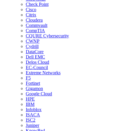
Check Point
Cisco
Citrix
Cloudera
Commvault
CompTIA
CQURE Cybersecurity
CWNP
Cydrill
DataCore
Dell EMC
Delos Cloud
EC-Council
Extreme Networks
F5
Fortinet
Gigamon
Google Cloud
HPE
IBM
Infoblox
ISACA
ISC2
Juniper
KnowBe4