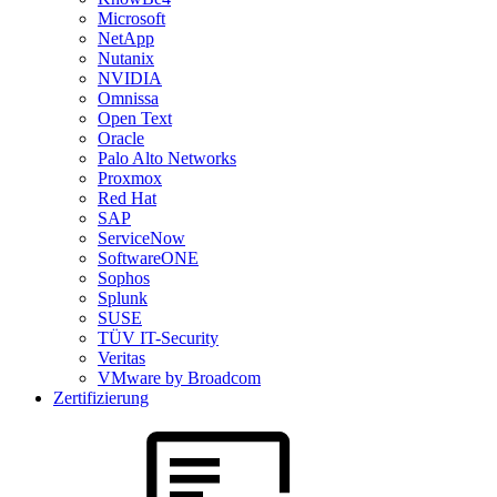
Microsoft
NetApp
Nutanix
NVIDIA
Omnissa
Open Text
Oracle
Palo Alto Networks
Proxmox
Red Hat
SAP
ServiceNow
SoftwareONE
Sophos
Splunk
SUSE
TÜV IT-Security
Veritas
VMware by Broadcom
Zertifizierung