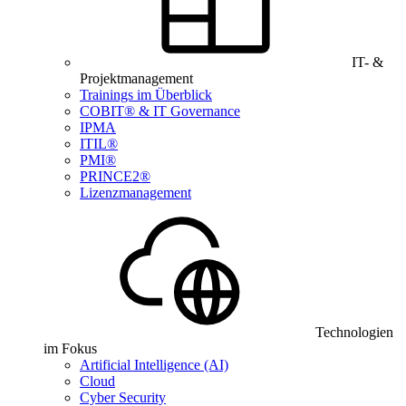
IT- &
Projektmanagement
Trainings im Überblick
COBIT® & IT Governance
IPMA
ITIL®
PMI®
PRINCE2®
Lizenzmanagement
Technologien
im Fokus
Artificial Intelligence (AI)
Cloud
Cyber Security