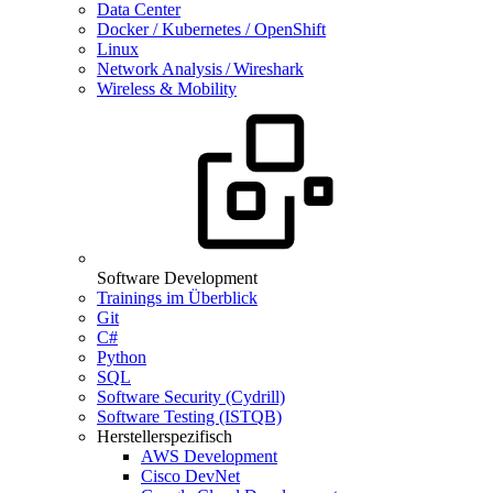
Data Center
Docker / Kubernetes / OpenShift
Linux
Network Analysis / Wireshark
Wireless & Mobility
Software Development
Trainings im Überblick
Git
C#
Python
SQL
Software Security (Cydrill)
Software Testing (ISTQB)
Herstellerspezifisch
AWS Development
Cisco DevNet