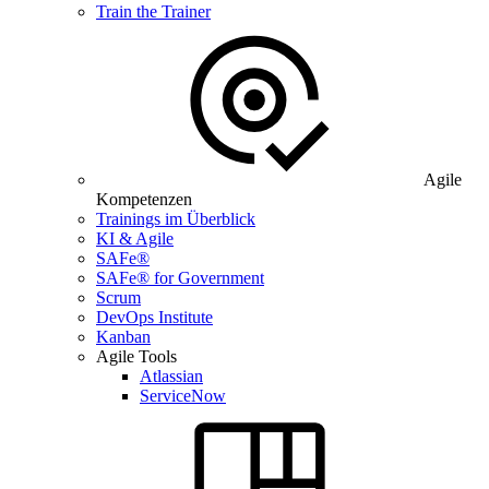
Train the Trainer
Agile
Kompetenzen
Trainings im Überblick
KI & Agile
SAFe®
SAFe® for Government
Scrum
DevOps Institute
Kanban
Agile Tools
Atlassian
ServiceNow