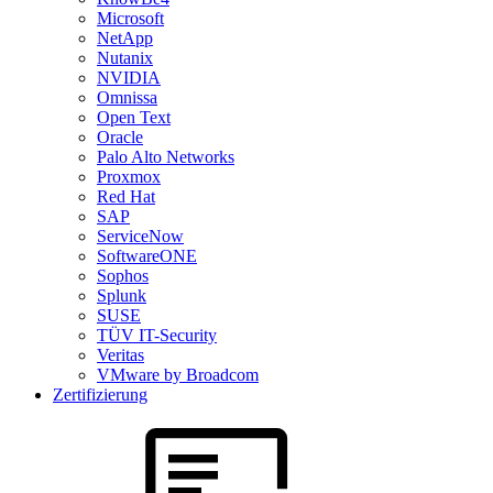
Microsoft
NetApp
Nutanix
NVIDIA
Omnissa
Open Text
Oracle
Palo Alto Networks
Proxmox
Red Hat
SAP
ServiceNow
SoftwareONE
Sophos
Splunk
SUSE
TÜV IT-Security
Veritas
VMware by Broadcom
Zertifizierung