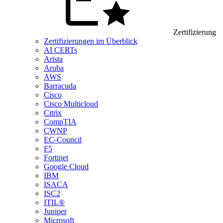
Zertifizierung
Zertifizierungen im Überblick
AI CERTs
Arista
Aruba
AWS
Barracuda
Cisco
Cisco Multicloud
Citrix
CompTIA
CWNP
EC-Council
F5
Fortinet
Google Cloud
IBM
ISACA
ISC2
ITIL®
Juniper
Microsoft