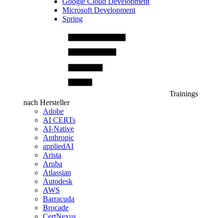
Google Cloud Development
Microsoft Development
Spring
Trainings
nach Hersteller
Adobe
AI CERTs
AI-Native
Anthropic
appliedAI
Arista
Aruba
Atlassian
Autodesk
AWS
Barracuda
Brocade
CertNexus