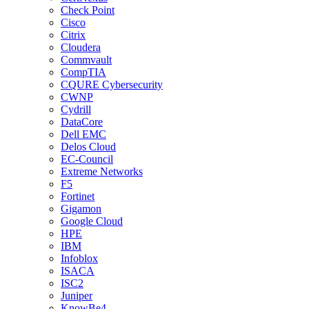
Check Point
Cisco
Citrix
Cloudera
Commvault
CompTIA
CQURE Cybersecurity
CWNP
Cydrill
DataCore
Dell EMC
Delos Cloud
EC-Council
Extreme Networks
F5
Fortinet
Gigamon
Google Cloud
HPE
IBM
Infoblox
ISACA
ISC2
Juniper
KnowBe4