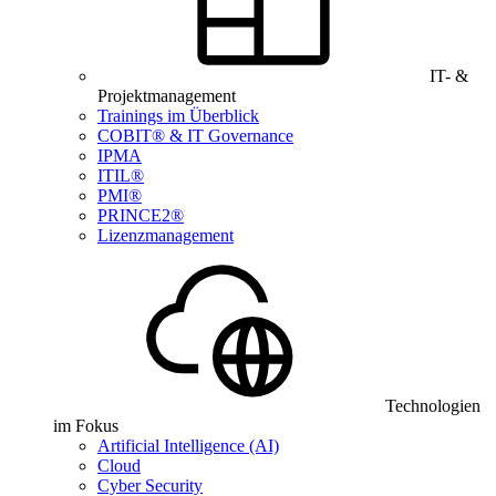
IT- &
Projektmanagement
Trainings im Überblick
COBIT® & IT Governance
IPMA
ITIL®
PMI®
PRINCE2®
Lizenzmanagement
Technologien
im Fokus
Artificial Intelligence (AI)
Cloud
Cyber Security