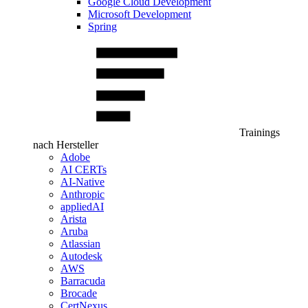
Google Cloud Development
Microsoft Development
Spring
Trainings
nach Hersteller
Adobe
AI CERTs
AI-Native
Anthropic
appliedAI
Arista
Aruba
Atlassian
Autodesk
AWS
Barracuda
Brocade
CertNexus