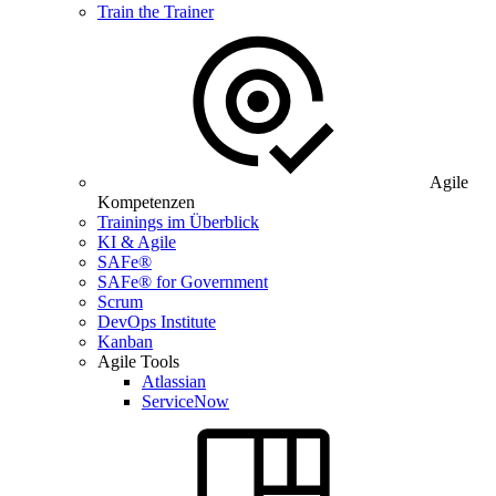
Train the Trainer
Agile
Kompetenzen
Trainings im Überblick
KI & Agile
SAFe®
SAFe® for Government
Scrum
DevOps Institute
Kanban
Agile Tools
Atlassian
ServiceNow