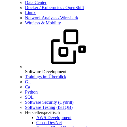
Data Center
Docker / Kubernetes / OpenShift
Linux
Network Analysis / Wireshark
Wireless & Mobility
Software Development
Trainings im Überblick
Git
C#
Python
SQL
Software Security (Cydrill)
Software Testing (ISTQB)
Herstellerspezifisch
AWS Development
Cisco DevNet