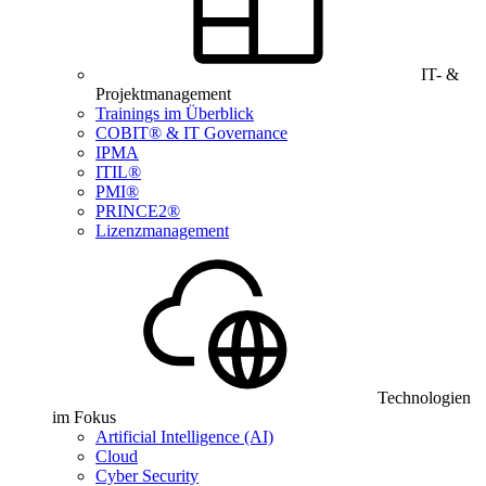
IT- &
Projektmanagement
Trainings im Überblick
COBIT® & IT Governance
IPMA
ITIL®
PMI®
PRINCE2®
Lizenzmanagement
Technologien
im Fokus
Artificial Intelligence (AI)
Cloud
Cyber Security