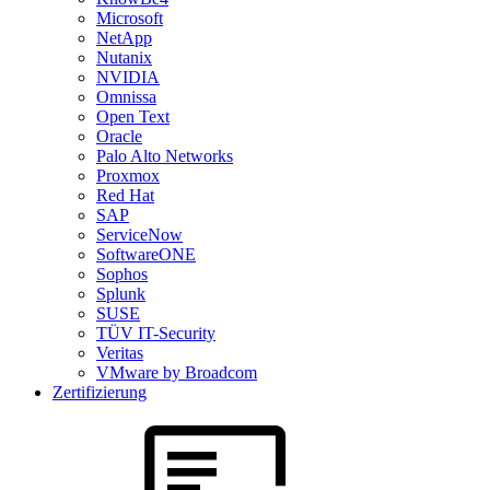
Microsoft
NetApp
Nutanix
NVIDIA
Omnissa
Open Text
Oracle
Palo Alto Networks
Proxmox
Red Hat
SAP
ServiceNow
SoftwareONE
Sophos
Splunk
SUSE
TÜV IT-Security
Veritas
VMware by Broadcom
Zertifizierung