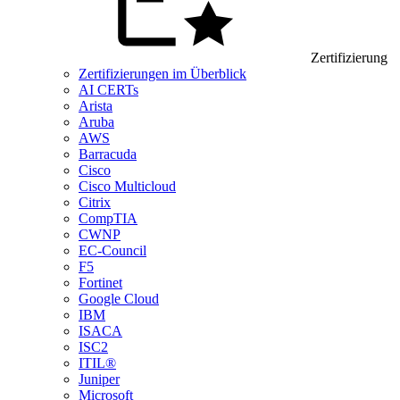
Zertifizierung
Zertifizierungen im Überblick
AI CERTs
Arista
Aruba
AWS
Barracuda
Cisco
Cisco Multicloud
Citrix
CompTIA
CWNP
EC-Council
F5
Fortinet
Google Cloud
IBM
ISACA
ISC2
ITIL®
Juniper
Microsoft