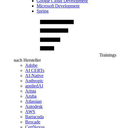
Google Cloud Development
Microsoft Development
Spring
Trainings
nach Hersteller
Adobe
AI CERTs
AI-Native
Anthropic
appliedAI
Arista
Aruba
Atlassian
Autodesk
AWS
Barracuda
Brocade
CertNexus