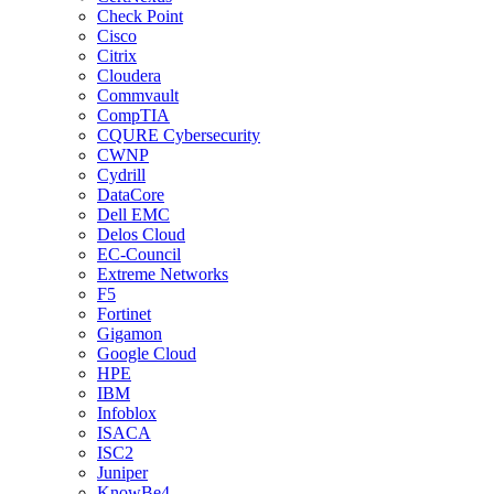
Check Point
Cisco
Citrix
Cloudera
Commvault
CompTIA
CQURE Cybersecurity
CWNP
Cydrill
DataCore
Dell EMC
Delos Cloud
EC-Council
Extreme Networks
F5
Fortinet
Gigamon
Google Cloud
HPE
IBM
Infoblox
ISACA
ISC2
Juniper
KnowBe4