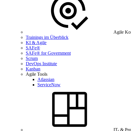
Agile Ko
Trainings im Überblick
KI & Agile
SAFe®
SAFe® for Government
Scrum
DevOps Institute
Kanban
Agile Tools
Atlassian
ServiceNow
IT- & Pr