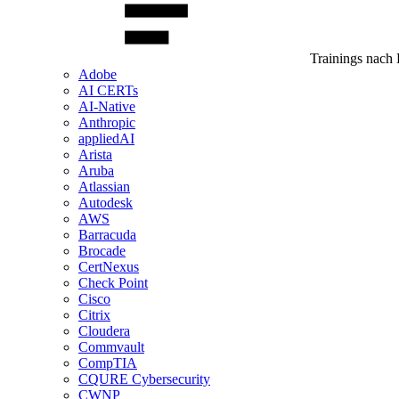
Trainings nach 
Adobe
AI CERTs
AI-Native
Anthropic
appliedAI
Arista
Aruba
Atlassian
Autodesk
AWS
Barracuda
Brocade
CertNexus
Check Point
Cisco
Citrix
Cloudera
Commvault
CompTIA
CQURE Cybersecurity
CWNP