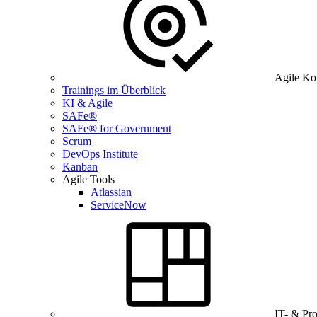
Agile Ko
Trainings im Überblick
KI & Agile
SAFe®
SAFe® for Government
Scrum
DevOps Institute
Kanban
Agile Tools
Atlassian
ServiceNow
IT- & Pr