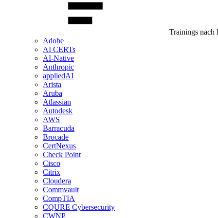
Trainings nach 
Adobe
AI CERTs
AI-Native
Anthropic
appliedAI
Arista
Aruba
Atlassian
Autodesk
AWS
Barracuda
Brocade
CertNexus
Check Point
Cisco
Citrix
Cloudera
Commvault
CompTIA
CQURE Cybersecurity
CWNP