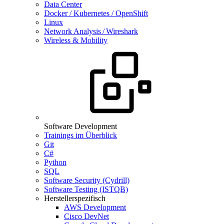
Data Center
Docker / Kubernetes / OpenShift
Linux
Network Analysis / Wireshark
Wireless & Mobility
Software Development
Trainings im Überblick
Git
C#
Python
SQL
Software Security (Cydrill)
Software Testing (ISTQB)
Herstellerspezifisch
AWS Development
Cisco DevNet