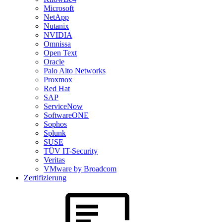
Microsoft
NetApp
Nutanix
NVIDIA
Omnissa
Open Text
Oracle
Palo Alto Networks
Proxmox
Red Hat
SAP
ServiceNow
SoftwareONE
Sophos
Splunk
SUSE
TÜV IT-Security
Veritas
VMware by Broadcom
Zertifizierung