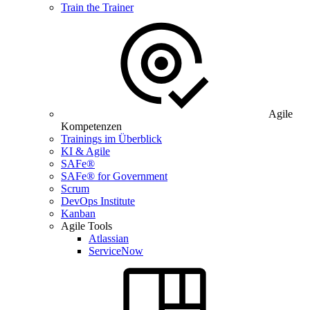
Train the Trainer
Agile
Kompetenzen
Trainings im Überblick
KI & Agile
SAFe®
SAFe® for Government
Scrum
DevOps Institute
Kanban
Agile Tools
Atlassian
ServiceNow