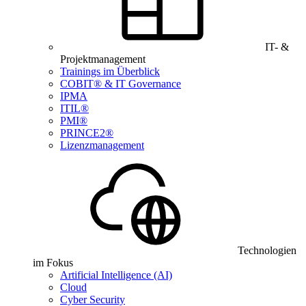
IT- &
Projektmanagement
Trainings im Überblick
COBIT® & IT Governance
IPMA
ITIL®
PMI®
PRINCE2®
Lizenzmanagement
Technologien
im Fokus
Artificial Intelligence (AI)
Cloud
Cyber Security