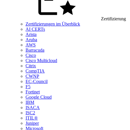
Zertifizierung
Zertifizierungen im Überblick
AI CERTs
Arista
Aruba
AWS
Barracuda
Cisco
Cisco Multicloud
Citrix
CompTIA
CWNP
EC-Council
F5
Fortinet
Google Cloud
IBM
ISACA
ISC2
ITIL®
Juniper
Microsoft