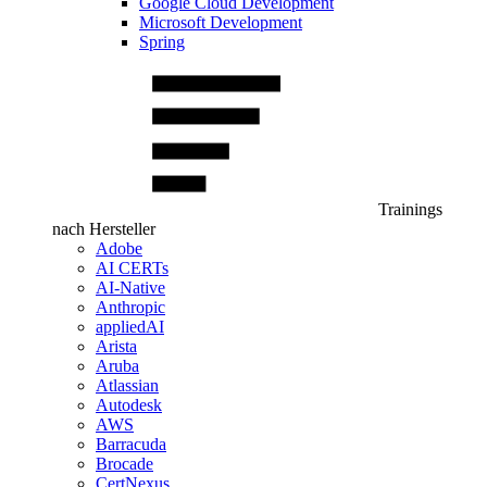
Google Cloud Development
Microsoft Development
Spring
Trainings
nach Hersteller
Adobe
AI CERTs
AI-Native
Anthropic
appliedAI
Arista
Aruba
Atlassian
Autodesk
AWS
Barracuda
Brocade
CertNexus