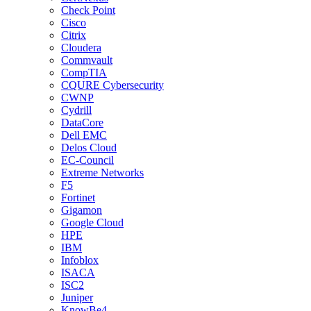
Check Point
Cisco
Citrix
Cloudera
Commvault
CompTIA
CQURE Cybersecurity
CWNP
Cydrill
DataCore
Dell EMC
Delos Cloud
EC-Council
Extreme Networks
F5
Fortinet
Gigamon
Google Cloud
HPE
IBM
Infoblox
ISACA
ISC2
Juniper
KnowBe4