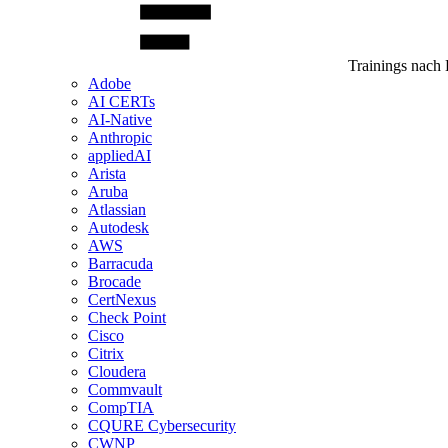
Trainings nach 
Adobe
AI CERTs
AI-Native
Anthropic
appliedAI
Arista
Aruba
Atlassian
Autodesk
AWS
Barracuda
Brocade
CertNexus
Check Point
Cisco
Citrix
Cloudera
Commvault
CompTIA
CQURE Cybersecurity
CWNP