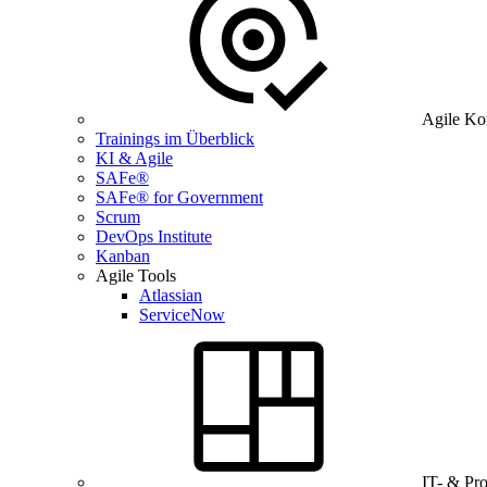
Agile Ko
Trainings im Überblick
KI & Agile
SAFe®
SAFe® for Government
Scrum
DevOps Institute
Kanban
Agile Tools
Atlassian
ServiceNow
IT- & Pr