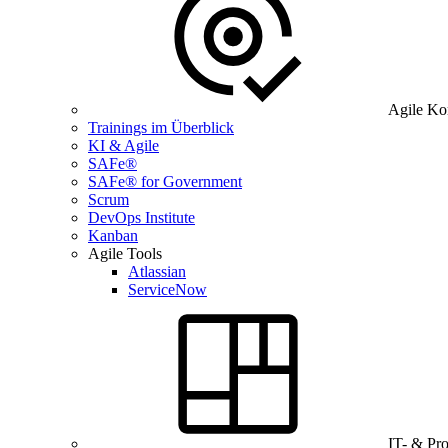
Agile Ko
Trainings im Überblick
KI & Agile
SAFe®
SAFe® for Government
Scrum
DevOps Institute
Kanban
Agile Tools
Atlassian
ServiceNow
IT- & Pr