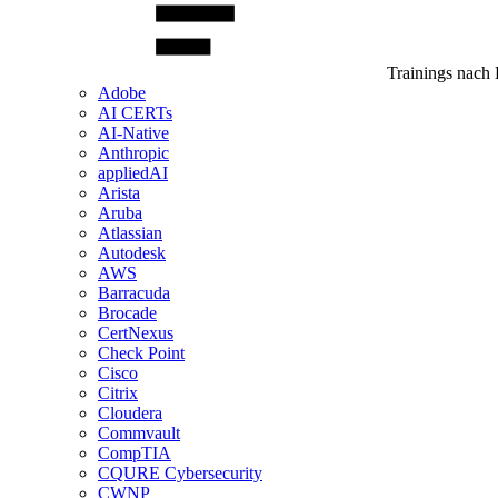
Trainings nach 
Adobe
AI CERTs
AI-Native
Anthropic
appliedAI
Arista
Aruba
Atlassian
Autodesk
AWS
Barracuda
Brocade
CertNexus
Check Point
Cisco
Citrix
Cloudera
Commvault
CompTIA
CQURE Cybersecurity
CWNP