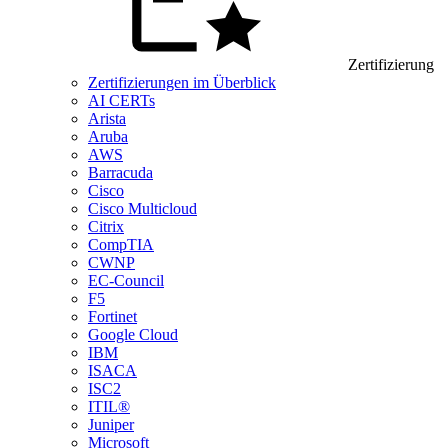
Zertifizierung
Zertifizierungen im Überblick
AI CERTs
Arista
Aruba
AWS
Barracuda
Cisco
Cisco Multicloud
Citrix
CompTIA
CWNP
EC-Council
F5
Fortinet
Google Cloud
IBM
ISACA
ISC2
ITIL®
Juniper
Microsoft