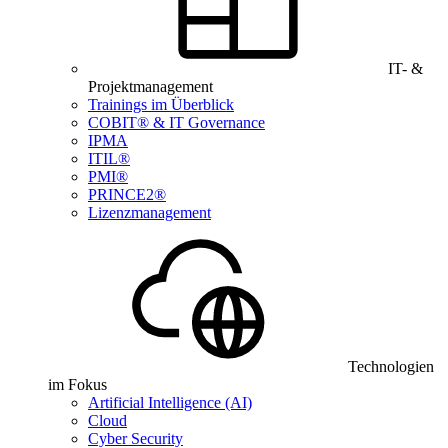
IT- &
Projektmanagement
Trainings im Überblick
COBIT® & IT Governance
IPMA
ITIL®
PMI®
PRINCE2®
Lizenzmanagement
Technologien
im Fokus
Artificial Intelligence (AI)
Cloud
Cyber Security