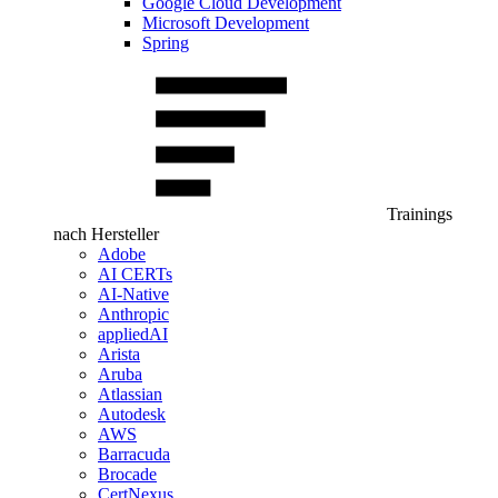
Google Cloud Development
Microsoft Development
Spring
Trainings
nach Hersteller
Adobe
AI CERTs
AI-Native
Anthropic
appliedAI
Arista
Aruba
Atlassian
Autodesk
AWS
Barracuda
Brocade
CertNexus