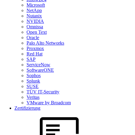
Microsoft
NetApp
Nutanix
NVIDIA
Omnissa
Open Text
Oracle
Palo Alto Networks
Proxmox
Red Hat
SAP
ServiceNow
SoftwareONE
Sophos
Splunk
SUSE
TÜV IT-Security
Veritas
VMware by Broadcom
Zertifizierung