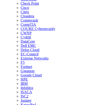
Check Point
Cisco
Citrix
Cloudera
Commvault
CompTIA
CQURE Cybersecurity
CWNP
Cydrill
DataCore
Dell EMC
Delos Cloud
EC-Council
Extreme Networks
F5
Fortinet
Gigamon
Google Cloud
HPE
IBM
Infoblox
ISACA
ISC2
Juniper
KnowBe4