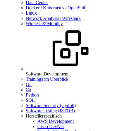
Data Center
Docker / Kubernetes / OpenShift
Linux
Network Analysis / Wireshark
Wireless & Mobility
Software Development
Trainings im Überblick
Git
C#
Python
SQL
Software Security (Cydrill)
Software Testing (ISTQB)
Herstellerspezifisch
AWS Development
Cisco DevNet