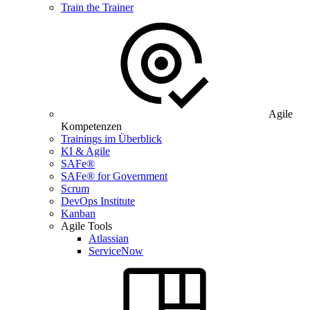
Train the Trainer
Agile
Kompetenzen
Trainings im Überblick
KI & Agile
SAFe®
SAFe® for Government
Scrum
DevOps Institute
Kanban
Agile Tools
Atlassian
ServiceNow