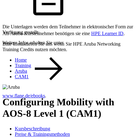
Die Unterlagen werden dem Teilnehmer in elektronischer Form zur
Verfügung gestellt.
Als Aruba-Kursteilnehmer benötigen sie eine
HPE Learner ID
.
Weitere Infos erhalten Sie unter
Bitte kontaktieren Sie uns wenn Sie HPE Aruba Networking
Training Credits nutzen möchten.
Home
Training
Aruba
CAM1
www.flane.de/ebooks
.
Configuring Mobility with
AOS-8 Level 1 (CAM1)
Kursbeschreibung
Preise & Trainingsmethoden