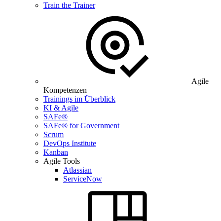
Train the Trainer
Agile
Kompetenzen
Trainings im Überblick
KI & Agile
SAFe®
SAFe® for Government
Scrum
DevOps Institute
Kanban
Agile Tools
Atlassian
ServiceNow