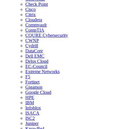
Check Point
Cisco
Citrix
Cloudera
Commvault
CompTIA
CQURE Cybersecurity
CWNP
Cydrill
DataCore
Dell EMC
Delos Cloud
EC-Council
Extreme Networks
F5
Fortinet
Gigamon
Google Cloud
HPE
IBM
Infoblox
ISACA
ISC2
Juniper
KnowBe4