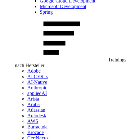
Google Cloud Development
Microsoft Development
Spring
Trainings
nach Hersteller
Adobe
AI CERTs
AI-Native
Anthropic
appliedAI
Arista
Aruba
Atlassian
Autodesk
AWS
Barracuda
Brocade
CertNexus