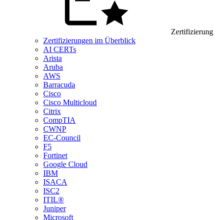
Zertifizierung
Zertifizierungen im Überblick
AI CERTs
Arista
Aruba
AWS
Barracuda
Cisco
Cisco Multicloud
Citrix
CompTIA
CWNP
EC-Council
F5
Fortinet
Google Cloud
IBM
ISACA
ISC2
ITIL®
Juniper
Microsoft