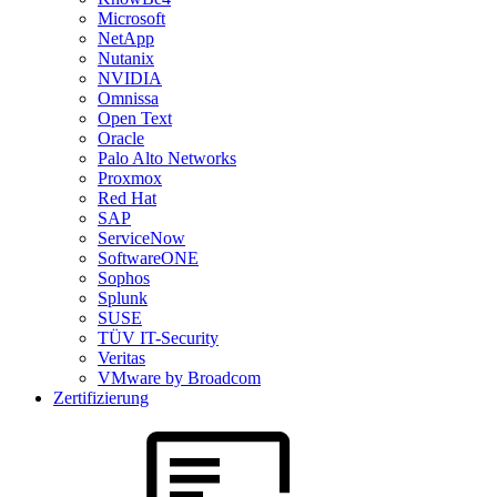
Microsoft
NetApp
Nutanix
NVIDIA
Omnissa
Open Text
Oracle
Palo Alto Networks
Proxmox
Red Hat
SAP
ServiceNow
SoftwareONE
Sophos
Splunk
SUSE
TÜV IT-Security
Veritas
VMware by Broadcom
Zertifizierung