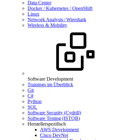
Data Center
Docker / Kubernetes / OpenShift
Linux
Network Analysis / Wireshark
Wireless & Mobility
Software Development
Trainings im Überblick
Git
C#
Python
SQL
Software Security (Cydrill)
Software Testing (ISTQB)
Herstellerspezifisch
AWS Development
Cisco DevNet