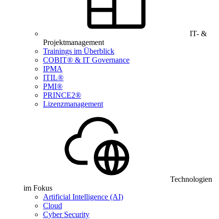
IT- &
Projektmanagement
Trainings im Überblick
COBIT® & IT Governance
IPMA
ITIL®
PMI®
PRINCE2®
Lizenzmanagement
Technologien
im Fokus
Artificial Intelligence (AI)
Cloud
Cyber Security