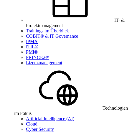
IT- &
Projektmanagement
Trainings im Überblick
COBIT® & IT Governance
IPMA
ITIL®
PMI®
PRINCE2®
Lizenzmanagement
Technologien
im Fokus
Artificial Intelligence (AI)
Cloud
Cyber Security