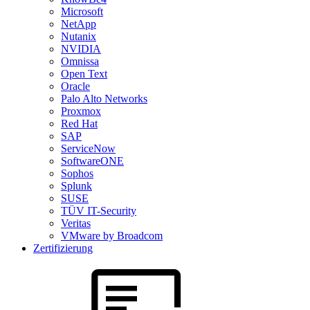
Microsoft
NetApp
Nutanix
NVIDIA
Omnissa
Open Text
Oracle
Palo Alto Networks
Proxmox
Red Hat
SAP
ServiceNow
SoftwareONE
Sophos
Splunk
SUSE
TÜV IT-Security
Veritas
VMware by Broadcom
Zertifizierung