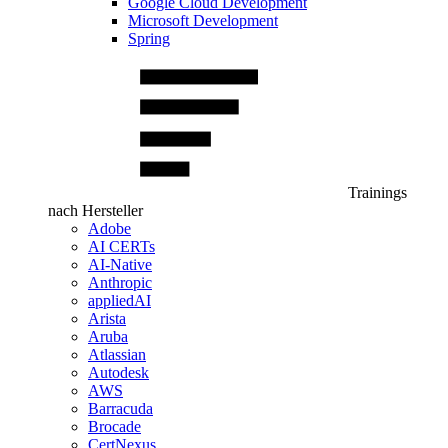
Google Cloud Development
Microsoft Development
Spring
Trainings
nach Hersteller
Adobe
AI CERTs
AI-Native
Anthropic
appliedAI
Arista
Aruba
Atlassian
Autodesk
AWS
Barracuda
Brocade
CertNexus