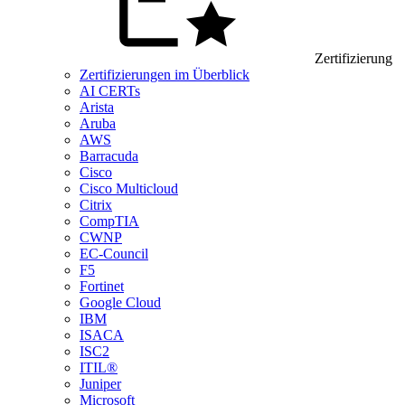
Zertifizierung
Zertifizierungen im Überblick
AI CERTs
Arista
Aruba
AWS
Barracuda
Cisco
Cisco Multicloud
Citrix
CompTIA
CWNP
EC-Council
F5
Fortinet
Google Cloud
IBM
ISACA
ISC2
ITIL®
Juniper
Microsoft