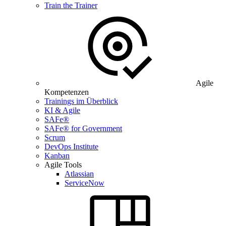
Train the Trainer
Agile
Kompetenzen
Trainings im Überblick
KI & Agile
SAFe®
SAFe® for Government
Scrum
DevOps Institute
Kanban
Agile Tools
Atlassian
ServiceNow