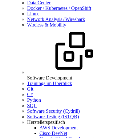
Data Center
Docker / Kubernetes / OpenShift
Linux
Network Analysis / Wireshark
Wireless & Mobility
Software Development
Trainings im Überblick
Git
C#
Python
SQL
Software Security (Cydrill)
Software Testing (ISTQB)
Herstellerspezifisch
AWS Development
Cisco DevNet