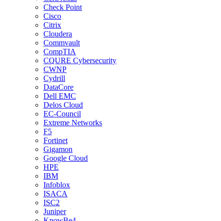
Check Point
Cisco
Citrix
Cloudera
Commvault
CompTIA
CQURE Cybersecurity
CWNP
Cydrill
DataCore
Dell EMC
Delos Cloud
EC-Council
Extreme Networks
F5
Fortinet
Gigamon
Google Cloud
HPE
IBM
Infoblox
ISACA
ISC2
Juniper
KnowBe4