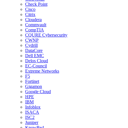
Check Point
Cisco
Citrix
Cloudera
Commvault
CompTIA
CQURE Cybersecurity
CWNP
Cydrill
DataCore
Dell EMC
Delos Cloud
EC-Council
Extreme Networks
F5
Fortinet
Gigamon
Google Cloud
HPE
IBM
Infoblox
ISACA
ISC2
Juniper
KnowBe4