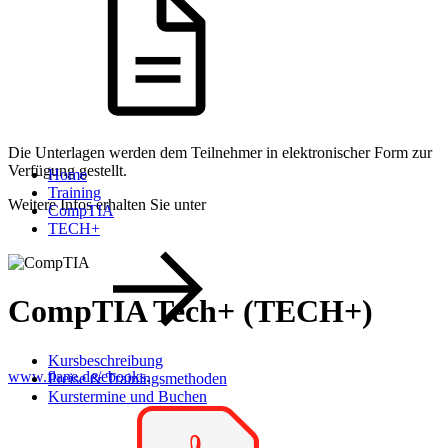
Die Unterlagen werden dem Teilnehmer in elektronischer Form zur
Verfügung gestellt.
Home
Training
Weitere Infos erhalten Sie unter
CompTIA
TECH+
CompTIA Tech+ (TECH+)
Kursbeschreibung
www.flane.de/ebooks
.
Preise & Trainingsmethoden
Kurstermine und Buchen