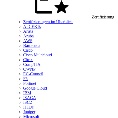
Zertifizierung
Zertifizierungen im Überblick
AI CERTs
Arista
Aruba
AWS
Barracuda
Cisco
Cisco Multicloud
Citrix
CompTIA
CWNP
EC-Council
F5
Fortinet
Google Cloud
IBM
ISACA
ISC2
ITIL®
Juniper
Microsoft