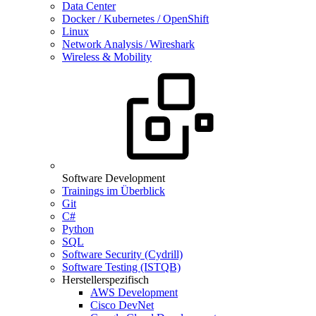
Data Center
Docker / Kubernetes / OpenShift
Linux
Network Analysis / Wireshark
Wireless & Mobility
Software Development
Trainings im Überblick
Git
C#
Python
SQL
Software Security (Cydrill)
Software Testing (ISTQB)
Herstellerspezifisch
AWS Development
Cisco DevNet