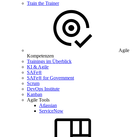
Train the Trainer
Agile
Kompetenzen
Trainings im Überblick
KI & Agile
SAFe®
SAFe® for Government
Scrum
DevOps Institute
Kanban
Agile Tools
Atlassian
ServiceNow