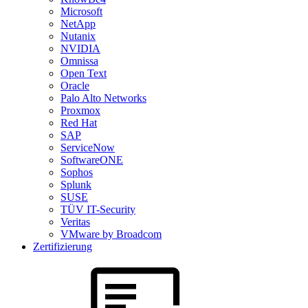
Microsoft
NetApp
Nutanix
NVIDIA
Omnissa
Open Text
Oracle
Palo Alto Networks
Proxmox
Red Hat
SAP
ServiceNow
SoftwareONE
Sophos
Splunk
SUSE
TÜV IT-Security
Veritas
VMware by Broadcom
Zertifizierung