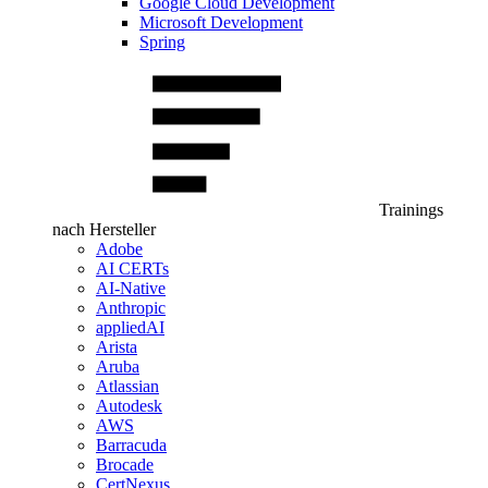
Google Cloud Development
Microsoft Development
Spring
Trainings
nach Hersteller
Adobe
AI CERTs
AI-Native
Anthropic
appliedAI
Arista
Aruba
Atlassian
Autodesk
AWS
Barracuda
Brocade
CertNexus