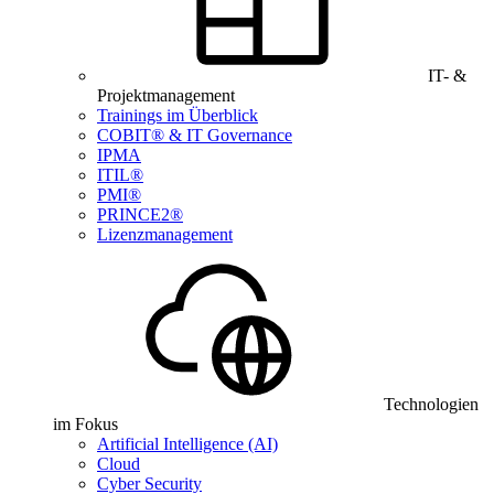
IT- &
Projektmanagement
Trainings im Überblick
COBIT® & IT Governance
IPMA
ITIL®
PMI®
PRINCE2®
Lizenzmanagement
Technologien
im Fokus
Artificial Intelligence (AI)
Cloud
Cyber Security