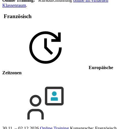
Online Training:
Kursdurchführung
online im virtuellen
Klassenraum
.
Französisch
Europäische
Zeitzonen
30.11. – 02.12.2026
Online Training
Kurssprache:
Französisch